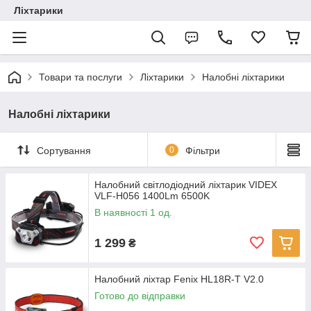
Ліхтарики
Товари та послуги
Ліхтарики
Налобні ліхтарики
Налобні ліхтарики
Сортування
0
Фільтри
Налобний світлодіодний ліхтарик VIDEX
VLF-H056 1400Lm 6500K
В наявності 1 од.
1 299
₴
Налобний ліхтар Fenix HL18R-T V2.0
Готово до відправки