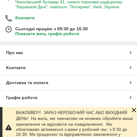
Чоколівський бульвар 41, нижня парковка радіоринку
"Караваєві Дачі", павільон "Ліхтарики", Київ, Україна
Контакти
Сьогодні працює з 09:30 до 16:30
Показати весь графік роботи
Про нас
Контакти
Доставка та оплата
Графік роботи
Повна версія сайту
ВАЖЛИВО!!! ЗАРАЗ НЕРОБОЧИЙ ЧАС АБО ВИХІДНИЙ
ДЕНЬ! На жаль, ми тимчасово не можемо обробити ваше
замовлення чи відповісти на повідомлення. Ми
Сайт створено на маркетплейсі
Prom.ua
обов’язково зв’яжемося з вами у робочий час: з 9:30 до
16:30. Ми працюємо та відправляємо замовлення у