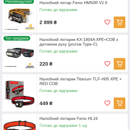
Рекомендуємо!
Налобний ліхтар Fenix HM50R V2.0
Готово до відправки
2 899
₴
Топ продажів
Налобний ліхтарик KX-1804A XPE+COB з
датчиком руху (розʼєм Type-C)
Готово до відправки
220
₴
Налобний ліхтарик Titanum TLF-H05 XPE +
RED COB
Готово до відправки
449
₴
Налобний ліхтарик Fenix HL16
Готово до відправки 1 од.