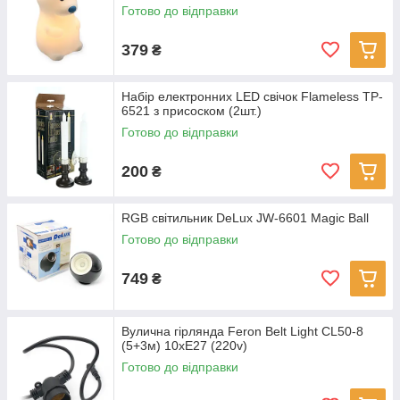
Готово до відправки
379
₴
Набір електронних LED cвічок Flameless TP-
6521 з присоском (2шт.)
Готово до відправки
200
₴
RGB світильник DeLux JW-6601 Magic Ball
Готово до відправки
749
₴
Вулична гірлянда Feron Belt Light CL50-8
(5+3м) 10хE27 (220v)
Готово до відправки