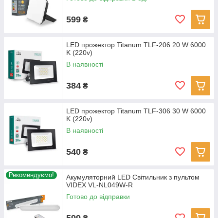
599
₴
LED прожектор Titanum TLF-206 20 W 6000
K (220v)
В наявності
384
₴
LED прожектор Titanum TLF-306 30 W 6000
K (220v)
В наявності
540
₴
Рекомендуємо!
Акумуляторний LED Світильник з пультом
VIDEX VL-NL049W-R
Готово до відправки
599