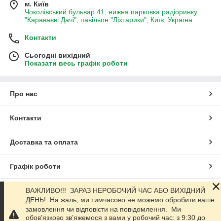
м. Київ
Чоколівський бульвар 41, нижня парковка радіоринку
"Караваєві Дачі", павільон "Ліхтарики", Київ, Україна
Контакти
Сьогодні вихідний
Показати весь графік роботи
Про нас
Контакти
Доставка та оплата
Графік роботи
Повна версія сайту
ВАЖЛИВО!!! ЗАРАЗ НЕРОБОЧИЙ ЧАС АБО ВИХІДНИЙ
ДЕНЬ! На жаль, ми тимчасово не можемо обробити ваше
замовлення чи відповісти на повідомлення. Ми
Сайт створено на маркетплейсі
Prom.ua
обов’язково зв’яжемося з вами у робочий час: з 9:30 до