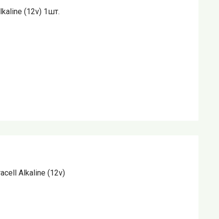
kaline (12v) 1шт.
ell Alkaline (12v)