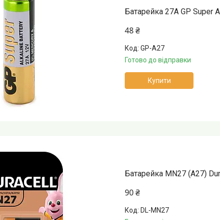
Батарейка 27A GP Super Al
48 ₴
GP-A27
Готово до відправки
Купити
Батарейка MN27 (A27) Durac
90 ₴
DL-MN27