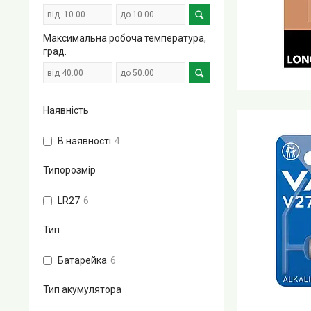
Максимальна робоча температура,
град.
Наявність
В наявності
4
Типорозмір
LR27
6
Тип
Батарейка
6
Тип акумулятора