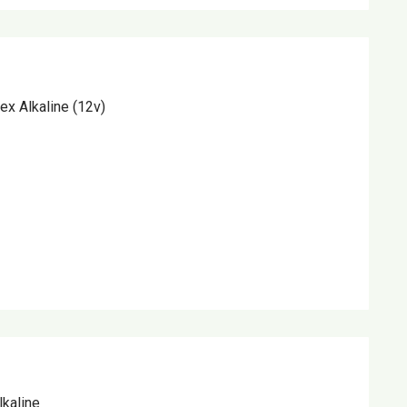
x Alkaline (12v)
kaline