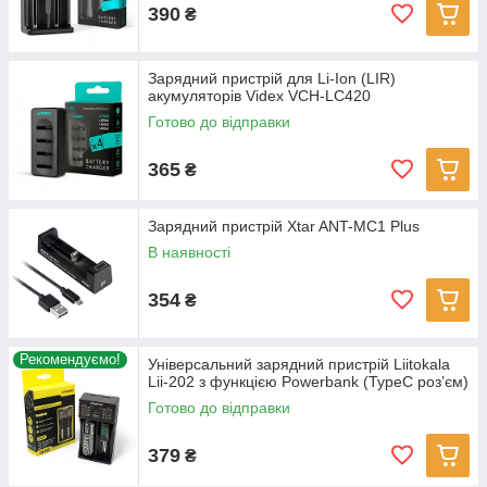
390
₴
Зарядний пристрій для Li-Ion (LIR)
акумуляторів Videx VCH-LC420
Готово до відправки
365
₴
Зарядний пристрій Xtar ANT-MC1 Plus
В наявності
354
₴
Рекомендуємо!
Універсальний зарядний пристрій Liitokala
Lii-202 з функцією Powerbank (TypeC розʼєм)
Готово до відправки
379
₴