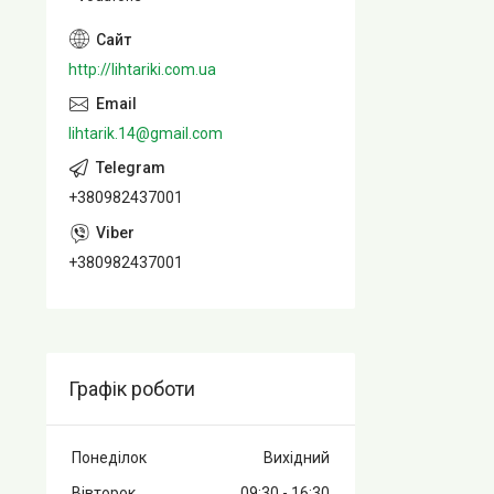
http://lihtariki.com.ua
lihtarik.14@gmail.com
+380982437001
+380982437001
Графік роботи
Понеділок
Вихідний
Вівторок
09:30
16:30