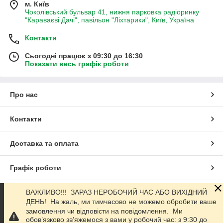
м. Київ
Чоколівський бульвар 41, нижня парковка радіоринку
"Караваєві Дачі", павільон "Ліхтарики", Київ, Україна
Контакти
Сьогодні працює з 09:30 до 16:30
Показати весь графік роботи
Про нас
Контакти
Доставка та оплата
Графік роботи
Повна версія сайту
ВАЖЛИВО!!! ЗАРАЗ НЕРОБОЧИЙ ЧАС АБО ВИХІДНИЙ
ДЕНЬ! На жаль, ми тимчасово не можемо обробити ваше
замовлення чи відповісти на повідомлення. Ми
Сайт створено на маркетплейсі
Prom.ua
обов’язково зв’яжемося з вами у робочий час: з 9:30 до