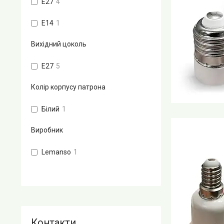
E27
4
E14
1
Вихідний цоколь
Е27
5
Колір корпусу патрона
Білий
1
Виробник
Lemanso
1