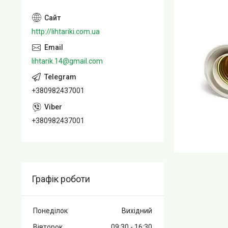
http://lihtariki.com.ua
lihtarik.14@gmail.com
+380982437001
+380982437001
Графік роботи
Понеділок
Вихідний
Вівторок
09:30
16:30