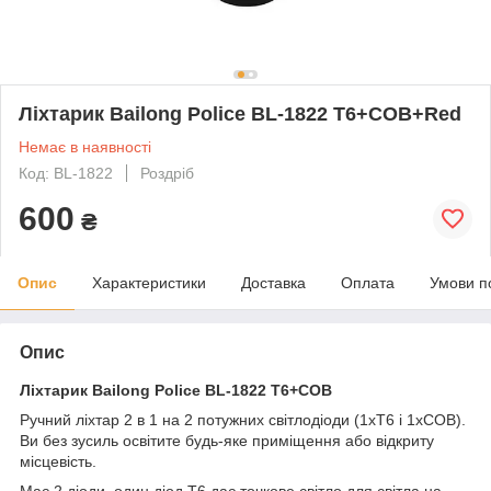
Ліхтарик Bailong Police BL-1822 T6+COB+Red
Немає в наявності
Код: BL-1822
Роздріб
600
₴
Опис
Характеристики
Доставка
Оплата
Умови п
Опис
Ліхтарик Bailong Police BL-1822 T6+COB
Ручний ліхтар 2 в 1 на 2 потужних світлодіоди (1xT6 і 1xCOB).
Ви без зусиль освітите будь-яке приміщення або відкриту
місцевість.
Має 2 діоди, один діод T6 дає точкове світло для світла на