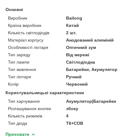
Основні
Виробник
Bailong
Країна виробник
Китай
Кількість світлодіодів
2 шт.
Матеріал корпусу
Анодований алюміній
Особливості ліхтаря
Оптичний зум
Тип заряду
Від мережі
Тип лампи
Світлодіодна
Тип живлення
Батарейки, Акумулятор
Тип ліхтаря
Ручний
Колір
Червоний
Користувальницькі характеристики
Тип харчування
Акумулятор|Батарейки
Розташування кнопки
збоку
Кількість режимів
4
Тип діода
T6+COB
Приховати