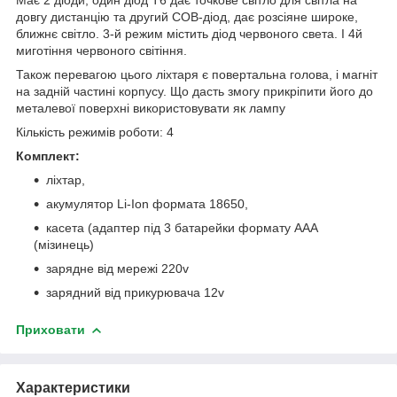
довгу дистанцію та другий COB-діод, дає розсіяне широке,
ближнє світло. 3-й режим містить діод червоного света. І 4й
миготіння червоного світіння.
Також перевагою цього ліхтаря є повертальна голова, і магніт
на задній частині корпусу. Що дасть змогу прикріпити його до
металевої поверхні використовувати як лампу
Кількість режимів роботи: 4
Комплект:
ліхтар,
акумулятор Li-Ion формата 18650,
касета (адаптер під 3 батарейки формату AAA
(мізинець)
зарядне від мережі 220v
зарядний від прикурювача 12v
Приховати
Характеристики