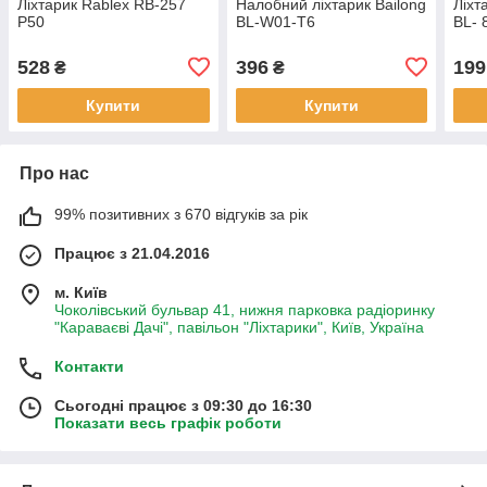
Ліхтарик Rablex RB-257
Налобний ліхтарик Bailong
Ліхт
P50
BL-W01-T6
BL- 
528
396
199
₴
₴
Купити
Купити
Про нас
99% позитивних з 670 відгуків за рік
Працює з 21.04.2016
м. Київ
Чоколівський бульвар 41, нижня парковка радіоринку
"Караваєві Дачі", павільон "Ліхтарики", Київ, Україна
Контакти
Сьогодні працює з 09:30 до 16:30
Показати весь графік роботи