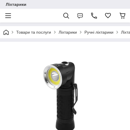
Ліхтарики
Товари та послуги
Ліхтарики
Ручні ліхтарики
Ліхт