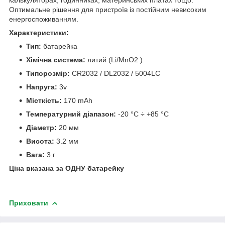
Оптимальне рішення для пристроїв із постійним невисоким
енергоспоживанням.
Характеристики:
Тип:
батарейка
Хімічна система:
литий (Li/MnO2 )
Типорозмір:
CR2032 / DL2032 / 5004LC
Напруга:
3v
Місткість:
170 mAh
Температурний діапазон:
-20 °C ÷ +85 °C
Діаметр:
20 мм
Висота:
3.2 мм
Вага:
3 г
Ціна вказана за ОДНУ батарейку
Приховати