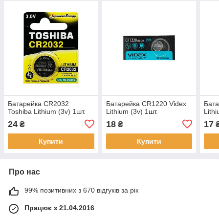
Батарейка CR2032
Батарейка CR1220 Videx
Бата
Toshiba Lithium (3v) 1шт.
Lithium (3v) 1шт.
Lith
24
18
17
₴
₴
Купити
Купити
Про нас
99% позитивних з 670 відгуків за рік
Працює з 21.04.2016