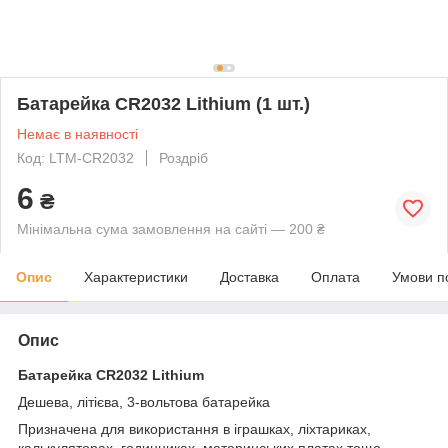
Батарейка CR2032 Lithium (1 шт.)
Немає в наявності
Код: LTM-CR2032
Роздріб
6
₴
Мінімальна сума замовлення на сайті — 200 ₴
Опис
Характеристики
Доставка
Оплата
Умови п
Опис
Батарейка CR2032 Lithium
Дешева, літієва, 3-вольтова батарейка
Призначена для використання в іграшках, ліхтариках,
калькуляторах, годинниках, материнських платах тощо.