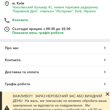
м. Київ
Чоколівський бульвар 41, нижня парковка радіоринку
"Караваєві Дачі", павільон "Ліхтарики", Київ, Україна
Контакти
Сьогодні працює з 09:30 до 16:30
Показати весь графік роботи
Про нас
Контакти
Доставка та оплата
Графік роботи
Повна версія сайту
ВАЖЛИВО!!! ЗАРАЗ НЕРОБОЧИЙ ЧАС АБО ВИХІДНИЙ
ДЕНЬ! На жаль, ми тимчасово не можемо обробити ваше
замовлення чи відповісти на повідомлення. Ми
Сайт створено на маркетплейсі
Prom.ua
обов’язково зв’яжемося з вами у робочий час: з 9:30 до