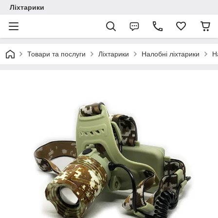
Ліхтарики
Товари та послуги
Ліхтарики
Налобні ліхтарики
Н