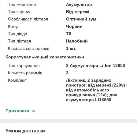
Тип живлення
Акумулятор
Тип заряду
Від мережі
Особливості ліхтаря
Оптичний зум
Колір
Чорний
Тип діода
T6
Тип ліхтаря
Налобний
Кількість світлодіодів
1 шт.
Користувальницькі характеристики
Тип харчування
2 Акумулятора Li-Ion 18650
Кількість режимів
3
Комплект
Ліхтарик, 2 зарядних
пристрої: від мережі (220v) і
від автомобільного
прикурювача (12v); два
акумулятора Li18650
Приховати
Умови доставки