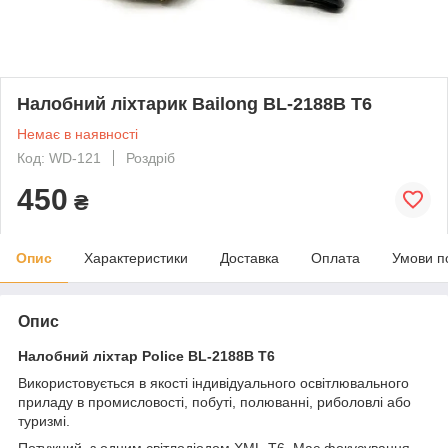
Налобний ліхтарик Bailong BL-2188B T6
Немає в наявності
Код: WD-121
Роздріб
450
₴
Опис
Характеристики
Доставка
Оплата
Умови п
Опис
Налобний ліхтар Police BL-2188B T6
Використовується в якості індивідуального освітлювального
приладу в промисловості, побуті, полюванні, риболовлі або
туризмі.
Потужний, з одним світлодіодом XML-T6. Має фокусування