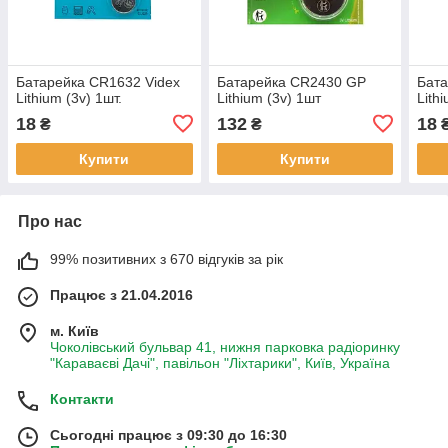
Батарейка CR1632 Videx
Батарейка CR2430 GP
Бата
Lithium (3v) 1шт.
Lithium (3v) 1шт
Lith
18
132
18
₴
₴
Купити
Купити
Про нас
99% позитивних з 670 відгуків за рік
Працює з 21.04.2016
м. Київ
Чоколівський бульвар 41, нижня парковка радіоринку
"Караваєві Дачі", павільон "Ліхтарики", Київ, Україна
Контакти
Сьогодні працює з 09:30 до 16:30