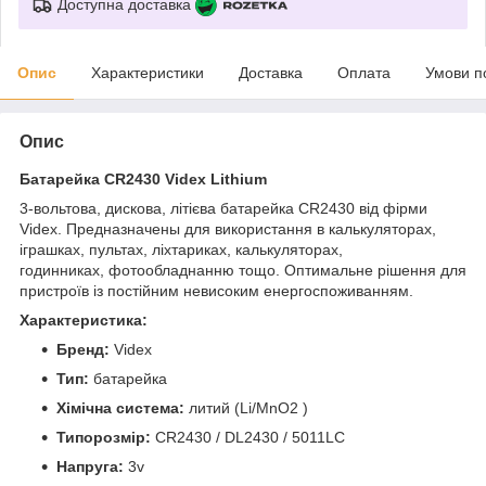
Доступна доставка
Опис
Характеристики
Доставка
Оплата
Умови п
Опис
Батарейка CR2430 Videx Lithium
3-вольтова, дискова, літієва батарейка CR2430 від фірми
Videx. Предназначены для використання в калькуляторах,
іграшках, пультах, ліхтариках, калькуляторах,
годинниках, фотообладнанню тощо. Оптимальне рішення для
пристроїв із постійним невисоким енергоспоживанням.
Характеристика:
Бренд:
Videx
Тип:
батарейка
Хімічна система:
литий (Li/MnO2 )
Типорозмір:
CR2430 / DL2430 / 5011LC
Напруга:
3v