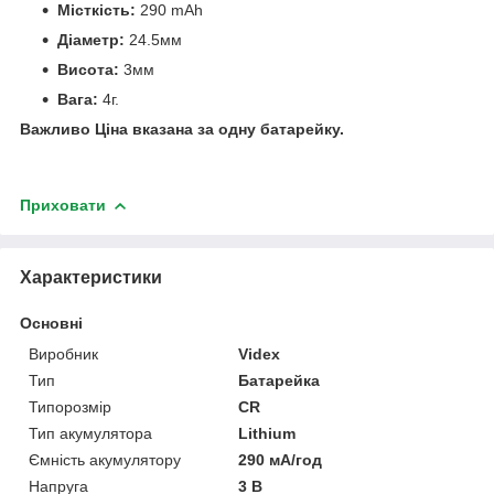
Місткість:
290 mAh
Діаметр:
24.5мм
Висота:
3мм
Вага:
4г.
Важливо Ціна вказана за одну батарейку.
Приховати
Характеристики
Основні
Виробник
Videx
Тип
Батарейка
Типорозмір
CR
Тип акумулятора
Lithium
Ємність акумулятору
290 мА/год
Напруга
3 В