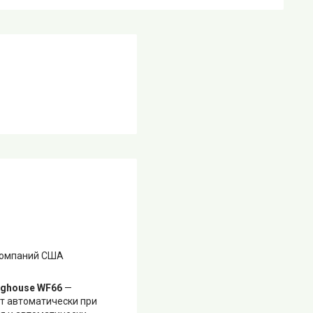
 компаний США
nghouse WF66
—
ет автоматически при