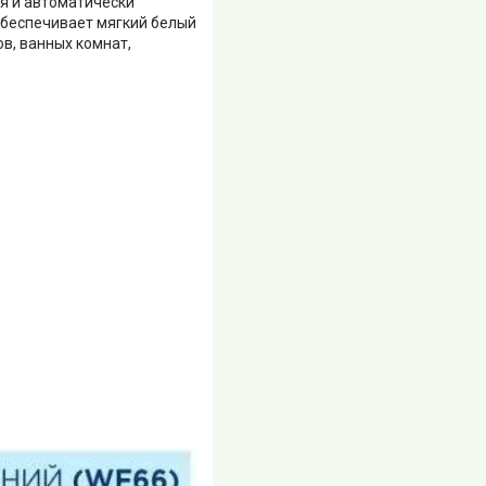
я и автоматически
обеспечивает мягкий белый
в, ванных комнат,