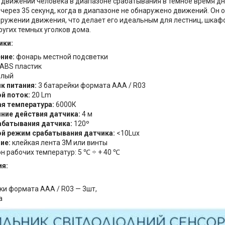
движений человека в диапазоне срабатывания в темное время дн
через 35 секунд, когда в диапазоне не обнаружено движений. Он 
аружении движения, что делает его идеальным для лестниц, шкафо
ругих темных уголков дома.
ики:
ние:
фонарь местной подсветки
ABS пластик
лый
к питания:
3 батарейки формата AAA / R03
й поток:
20 Lm
я температура:
6000К
ние действия датчика:
4 м
абатывания датчика:
120º
й режим срабатывания датчика:
<10Lux
ие:
клейкая лента 3М или винты
н рабочих температур: 5 ℃ ÷ + 40 ℃
я:
ки формата AAA / R03 — 3шт,
а