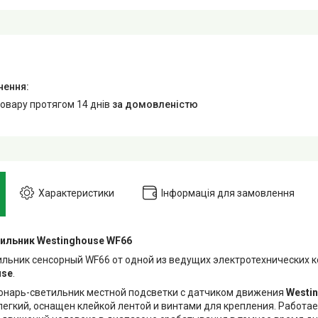
товару протягом 14 днів
за домовленістю
Характеристики
Інформація для замовлення
ильник Westinghouse WF66
льник сенсорный WF66 от одной из ведущих электротехнических
usе
.
онарь-светильник местной подсветки с датчиком движения
Westi
легкий, оснащен клейкой лентой и винтами для крепления. Работа