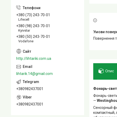
+380 (73) 243-70-01
Lifecell
+380 (98) 243-70-01
Kyivstar
+380 (50) 243-70-01
повернення 
Vodafone
http://lihtariki.com.ua
Опис
lihtarik.14@gmail.com
Фонарь-свет
+380982437001
Фонарь-свети
—
Westingho
+380982437001
Сенсорный ф
компактный, 