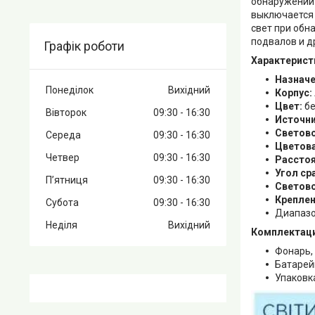
обнаружении 
выключается 
свет при обн
подвалов и д
Графік роботи
Характерист
Назначе
Понеділок
Вихідний
Корпус:
Цвет:
бе
Вівторок
09:30
16:30
Источни
Светово
Середа
09:30
16:30
Цветова
Четвер
09:30
16:30
Расстоя
Угол ср
Пʼятниця
09:30
16:30
Светово
Креплен
Субота
09:30
16:30
Диапазо
Неділя
Вихідний
Комплектаци
Фонарь,
Батарей
Упаковк