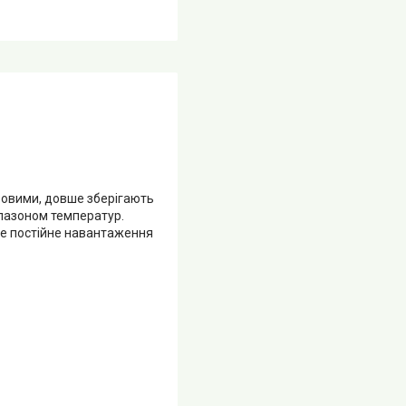
ьовими, довше зберігають
апазоном температур.
не постійне навантаження