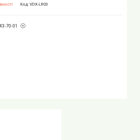
вності
Код:
VDX-LR03
243-70-01