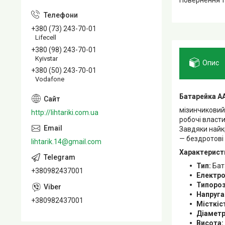
+380 (73) 243-70-01
Lifecell
+380 (98) 243-70-01
Kyivstar
Опис
+380 (50) 243-70-01
Vodafone
Батарейка AAA
мізинчиковий
http://lihtariki.com.ua
робочі власти
Завдяки найк
— бездротові 
lihtarik.14@gmail.com
Характерист
Тип:
Бат
+380982437001
Електро
Типороз
Напруга
+380982437001
Місткіс
Діаметр
Висота: