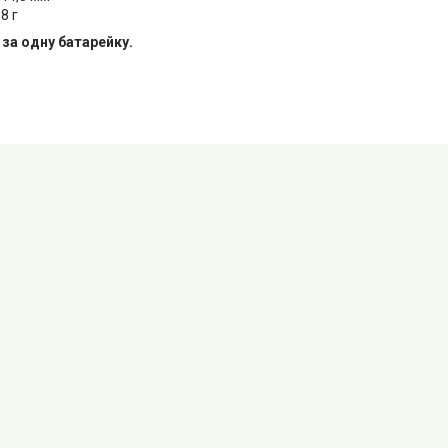
8 г
 за одну батарейку.