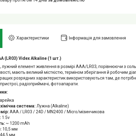
Характеристики
Інформація для замовлення
 (LR03) Videx Alkaline (1 шт.)
, лужний елемент живлення в розмірі AAA/LR03, порівнюючи з сол
вості, мають великий місткістю, терміном зберігання й робочим ді
ращих розрядних характеристик використовуються там, де потріб
пристрої, радіоприймачі, фотоапарати.
ики:
арейка
хімічна система:
Лужна (Alkaline)
мір:
AAA / LR03 / 24D / MN2400 / Micro/мізинчикова
:
1.5v
ть:
~ 1200 mAh
:
10,5 мм
44,5 мм