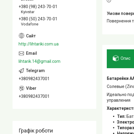
+380 (98) 243-70-01
Kyivstar
+380 (50) 243-70-01
повернення 
Vodafone
http://lihtariki.com.ua
Опис
lihtarik.14@gmail.com
Батарейки AA 
+380982437001
Солевые (Zin
Идеально под
+380982437001
управления
Характерист
Тип:
Бат
Электро
Типораз
Графік роботи
Напряж