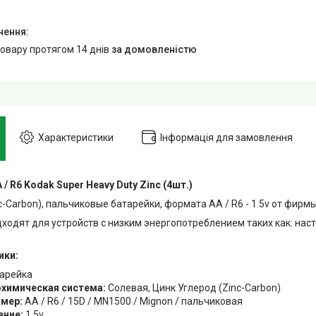
товару протягом 14 днів
за домовленістю
Характеристики
Інформація для замовлення
/ R6 Kodak Super Heavy Duty Zinc (4шт.)
c-Carbon), пальчиковые батарейки, формата AA / R6 - 1.5v от фирм
ходят для устройств с низким энергопотреблением таких как: нас
ики:
арейка
химическая система:
Солевая, Цинк Углерод (Zinc-Carbon)
мер:
AA / R6 / 15D / MN1500 / Mignon / пальчиковая
ение:
1.5v