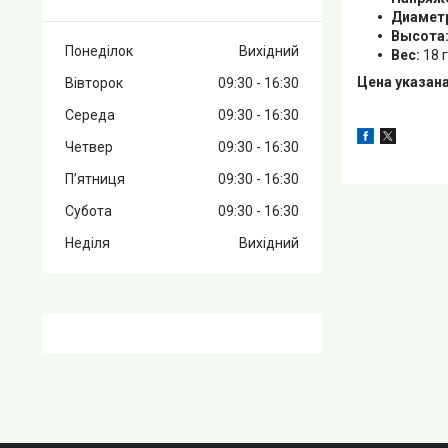
Диамет
Высота
Понеділок
Вихідний
Вес:
18 г
Цена указана
Вівторок
09:30
16:30
Середа
09:30
16:30
Четвер
09:30
16:30
Пʼятниця
09:30
16:30
Субота
09:30
16:30
Неділя
Вихідний