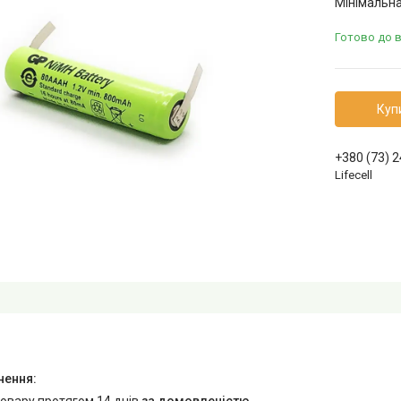
Мінімальна
Готово до 
Куп
+380 (73) 
Lifecell
товару протягом 14 днів
за домовленістю