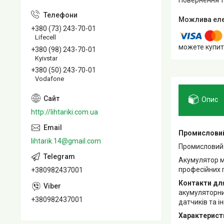
+380 (73) 243-70-01
Lifecell
можете купит
+380 (98) 243-70-01
Kyivstar
+380 (50) 243-70-01
Vodafone
Опис
http://lihtariki.com.ua
Промисловий
lihtarik.14@gmail.com
Промисловий 
Акумулятор м
професійних 
+380982437001
Контакти для 
акумуляторни
+380982437001
датчиків та і
Характерист