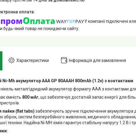
У компанії підключені еле
и будь-який товар не покидаючи сайту.
Характеристики
Інформація для замовлення
 Ni-Mh акумулятор AAA GP 80AAAH 800mAh (1.2v) з контактами
нікель-металгідридний акумулятор формату AAA з контактами для 
ає ємність
800 мАг
, що забезпечує достатній запас енергії для біль
пристроїв.
пайки (flat tabs)
забезпечують зручне підключення акумулятора д
х збірок, систем безперебійного живлення, медичного обладнання,
ншої техніки. Надійна Ni-MH хімія гарантує стабільну напругу 1.2 В і 
ики: