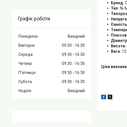
Бренд:
G
Тип:
Ni-
Типороз
Графік роботи
Напруга
Ємність
Темпера
Плюсов
Понеділок
Вихідний
Діаметр
Вівторок
09:30
16:30
Висота:
Вага:
12 
Середа
09:30
16:30
Четвер
09:30
16:30
Ціна вказан
Пʼятниця
09:30
16:30
Субота
09:30
16:30
Неділя
Вихідний