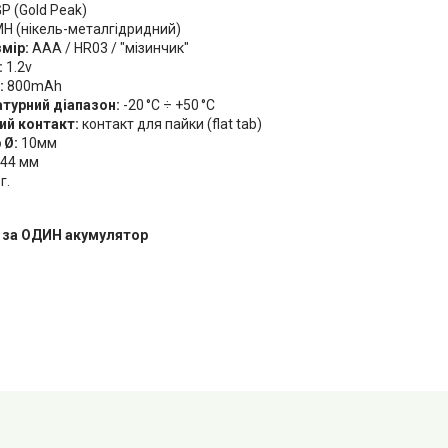
P (Gold Peak)
MH (нікель-металгідридний)
мір:
AAA / HR03 / "мізинчик"
:
1.2v
:
800mAh
турний діапазон:
-20 °C ÷ +50 °C
ий контакт:
контакт для пайки (flat tab)
 Ø:
10мм
44 мм
г.
а за ОДИН акумулятор