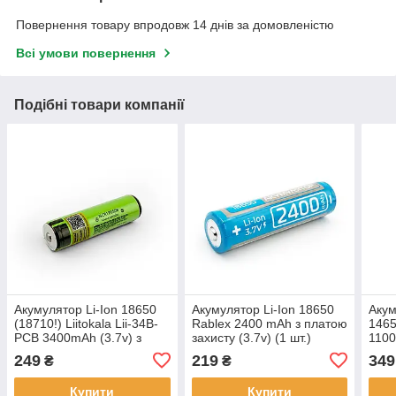
Повернення товару впродовж 14 днів за домовленістю
Всі умови повернення
Подібні товари компанії
Акумулятор Li-Ion 18650
Акумулятор Li-Ion 18650
Акум
(18710!) Liitokala Lii-34B-
Rablex 2400 mAh з платою
1465
PCB 3400mAh (3.7v) з
захисту (3.7v) (1 шт.)
1100
платою захисту
захи
249
219
349
₴
₴
Купити
Купити