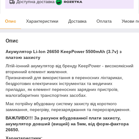
Доступна доставка
Опис
Характеристики
Доставка
Оплата
Умови п
Опис
Акумулятор Li-Ion 26650 KeepPower 5500mAh (3.7v) з
платою захисту
Літій-іонний акумулятор від бренду KeepPower - високоякісний
вторинний елемент живлення.
Призначений для використання в переносних ліхтариках,
бездротових електричних інструментах та медичних
приладах, як елемент переносних зарядних пристроїв,
малогабаритних транспортних засобах.
Має потрійну вбудовану систему захисту від короткого
замикання, перегріву, перезаряджання та перерозрядження.
ВАЖЛИВО!!! За рахунок вбудованної плати захисту,
акумулятор довший (вищий) на 5мм, від форм-фактора
26650.
Характеристики: