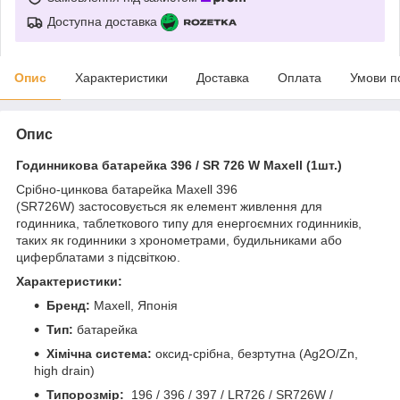
Доступна доставка
Опис
Характеристики
Доставка
Оплата
Умови п
Опис
Годинникова батарейка 396 / SR 726 W Maxell (1шт.)
Срібно-цинкова батарейка Maxell 396
(SR726W) застосовується як елемент живлення для
годинника, таблеткового типу для енергоємних годинників,
таких як годинники з хронометрами, будильниками або
циферблатами з підсвіткою.
Характеристики:
Бренд:
Maxell, Японія
Тип:
батарейка
Хімічна система:
оксид-срібна, безртутна (Ag2O/Zn,
high drain)
Типорозмір:
196 / 396 / 397 / LR726 / SR726W /