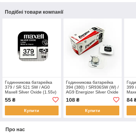
Подібні товари компанії
Годинникова батарейка
Годинникова батарейка
Годи
379 / SR 521 SW / AG0
394 (380) / SR936SW (W) /
399 
Maxell Silver Oxide (1.55v)
AG9 Energizer Silver Oxide
Maxe
1шт.
(1.55v) 1шт.
1шт.
55
108
84
₴
₴
Купити
Купити
Про нас