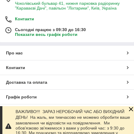
Чоколівський бульвар 41, нижня парковка радіоринку
"Караваєві Дачі", павільон "Ліхтарики", Київ, Україна
Контакти
Сьогодні працює з 09:30 до 16:30
Показати весь графік роботи
Про нас
Контакти
Доставка та оплата
Графік роботи
Повна версія сайту
ВАЖЛИВО!!! ЗАРАЗ НЕРОБОЧИЙ ЧАС АБО ВИХІДНИЙ
ДЕНЬ! На жаль, ми тимчасово не можемо обробити ваше
замовлення чи відповісти на повідомлення. Ми
Сайт створено на маркетплейсі
Prom.ua
обов’язково зв’яжемося з вами у робочий час: з 9:30 до
16:30. Ми працюємо та відправляємо замовлення у