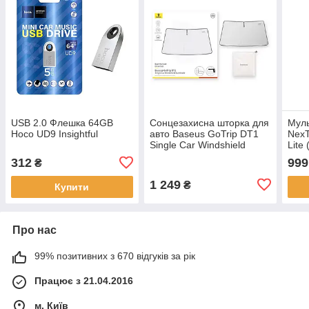
USB 2.0 Флешка 64GB
Сонцезахисна шторка для
Муль
Hoco UD9 Insightful
авто Baseus GoTrip DT1
NexT
Single Car Windshield
Lite
Sunshade (C0118200)
NE2
312
999
₴
1500 x 800 мм (примʼята
упаковка)
1 249
₴
Купити
Про нас
99% позитивних з 670 відгуків за рік
Працює з 21.04.2016
м. Київ