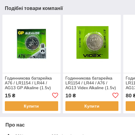
Подібні товари компанії
Годинникова батарейка
Годинникова батарейка
Годи
A76 / LR1154 / LR44 /
LR1154 / LR44 / A76 /
LR11
AG13 GP Alkaline (1.5v)
AG13 Videx Alkaline (1.5v)
AG13
1шт.
1шт
10ш
15
10
80
₴
₴
Купити
Купити
Про нас