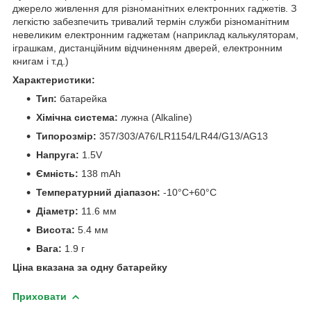
джерело живлення для різноманітних електронних гаджетів. З
легкістю забезпечить тривалий термін служби різноманітним
невеликим електронним гаджетам (наприклад калькуляторам,
іграшкам, дистанційним відчиненням дверей, електронним
книгам і т.д.)
Характеристики:
Тип:
батарейка
Хімічна система:
лужна (Alkaline)
Типорозмір:
357/303/A76/LR1154/LR44/G13/AG13
Напруга:
1.5V
Ємність:
138 mAh
Температурний діапазон:
-10°C+60°C
Діаметр:
11.6 мм
Висота:
5.4 мм
Вага:
1.9 г
Ціна вказана за одну батарейку
Приховати