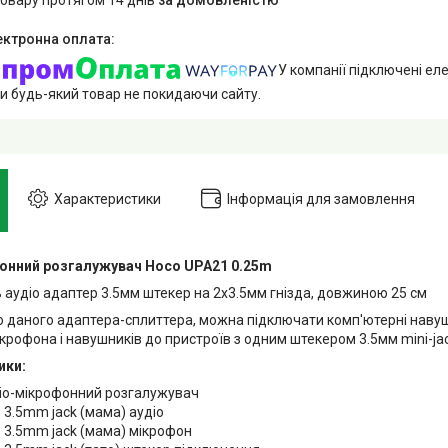
У компанії підключені еле
и будь-який товар не покидаючи сайту.
Характеристики
Інформація для замовлення
онний розгалужувач Hoco UPA21 0.25m
 аудіо адаптер 3.5мм штекер на 2х3.5мм гнізда, довжиною 25 см
 даного адаптера-сплиттера, можна підключати комп'ютерні наву
крофона і навушників до пристроїв з одним штекером 3.5мм mini-ja
ики:
діо-мікрофонний розгалужувач
: 3.5mm jack (мама) аудіо
: 3.5mm jack (мама) мікрофон