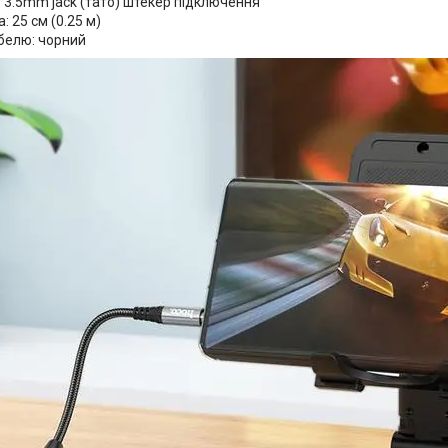
: 3.5mm jack (тато) штекер підключення
 25 см (0.25 м)
абелю: чорний