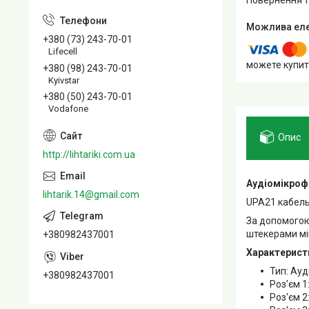
+380 (73) 243-70-01
Lifecell
можете купит
+380 (98) 243-70-01
Kyivstar
+380 (50) 243-70-01
Vodafone
Опис
http://lihtariki.com.ua
Аудіомікроф
lihtarik.14@gmail.com
UPA21 кабель
За допомогою
штекерами мі
+380982437001
Характерист
Тип: Ау
+380982437001
Роз'єм 1
Роз'єм 2