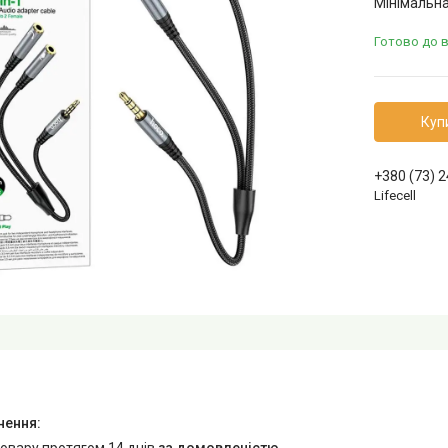
Мінімальна
Готово до 
Куп
+380 (73) 
Lifecell
товару протягом 14 днів
за домовленістю