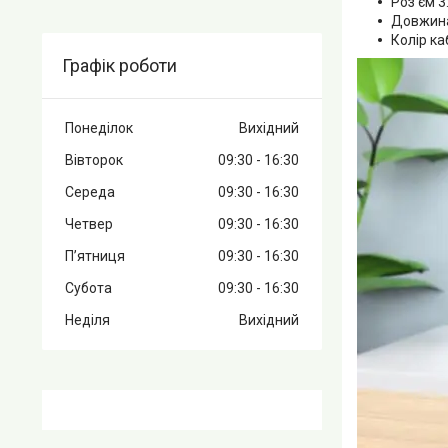
Роз'єм 3
Довжина:
Колір к
Графік роботи
Понеділок
Вихідний
Вівторок
09:30
16:30
Середа
09:30
16:30
Четвер
09:30
16:30
Пʼятниця
09:30
16:30
Субота
09:30
16:30
Неділя
Вихідний