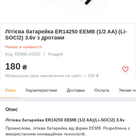
Літієва батарейка ER14250 EEMB (1/2 AA) (Li-
SOCl2) 3.6v з дротами
Немає в наявності
Код: EEMB-14250
Роздріб
180
₴
Мінімальна сума замовлення на сайті — 200 ₴
Опис
Характеристики
Доставка
Оплата
Умови п
Опис
Літієва батарейка ER14250 EEMB (1/2 AA)(Li-SOCl2) 3.6v
Промислова, літієва батарейка від фірми EEMB. Розроблена з
використанням інноваційних технологій,