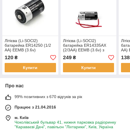
Літієва (Li-SOCl2)
Літієва (Li-SOCl2)
Літі
батарейка ER14250 (1/2
батарейка ER14335AX
бата
AA) EEMB (3.6v)
(2/3AA) EEMB (3.6v) з
AA) 
виводами Axial
120
249
138
₴
₴
Купити
Купити
Про нас
99% позитивних з 670 відгуків за рік
Працює з 21.04.2016
м. Київ
Чоколівський бульвар 41, нижня парковка радіоринку
"Караваєві Дачі", павільон "Ліхтарики", Київ, Україна