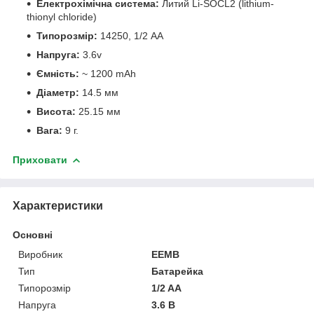
Електрохімічна система:
Литий Li-SOCL2 (lithium-
thionyl chloride)
Типорозмір:
14250, 1/2 AA
Напруга:
3.6v
Ємність:
~ 1200 mAh
Діаметр:
14.5 мм
Висота:
25.15 мм
Вага:
9 г.
Приховати
Характеристики
Основні
Виробник
EEMB
Тип
Батарейка
Типорозмір
1/2 AA
Напруга
3.6 В