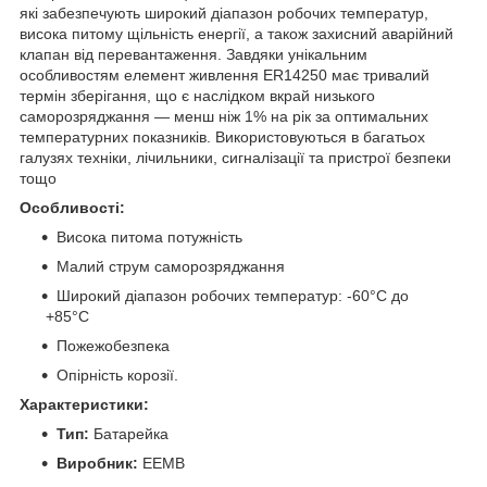
які забезпечують широкий діапазон робочих температур,
висока питому щільність енергії, а також захисний аварійний
клапан від перевантаження. Завдяки унікальним
особливостям елемент живлення ER14250 має тривалий
термін зберігання, що є наслідком вкрай низького
саморозряджання — менш ніж 1% на рік за оптимальних
температурних показників. Використовуються в багатьох
галузях техніки, лічильники, сигналізації та пристрої безпеки
тощо
Особливості:
Висока питома потужність
Малий струм саморозряджання
Широкий діапазон робочих температур: -60°C до
+85°C
Пожежобезпека
Опірність корозії.
Характеристики:
Тип:
Батарейка
Виробник:
EEMB