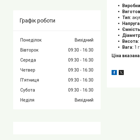
Виробни
Вигото
Тип:
акум
Графік роботи
Напруга
Ємність
Діаметр
Понеділок
Вихідний
Висота:
Вага:
1 г
Вівторок
09:30
16:30
Ціна вказана
Середа
09:30
16:30
Четвер
09:30
16:30
Пʼятниця
09:30
16:30
Субота
09:30
16:30
Неділя
Вихідний