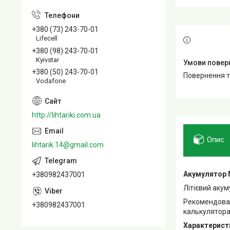
+380 (73) 243-70-01
Lifecell
+380 (98) 243-70-01
Kyivstar
+380 (50) 243-70-01
повернення 
Vodafone
http://lihtariki.com.ua
Опис
lihtarik.14@gmail.com
Акумулятор 
+380982437001
Літієвий аку
Рекомендовані
+380982437001
калькуляторах
Характерист