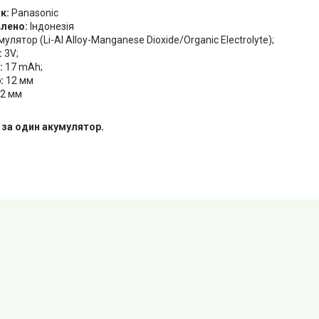
к:
Panasonic
влено:
Індонезія
улятор (Li-Al Alloy-Manganese Dioxide/Organic Electrolyte);
:
3V;
:
17 mAh;
:
12 мм
2 мм
 за один акумулятор.