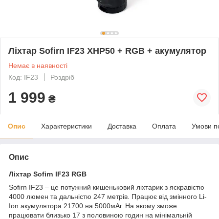
Ліхтар Sofirn IF23 XHP50 + RGB + акумулятор
Немає в наявності
Код: IF23
Роздріб
1 999
₴
Опис
Характеристики
Доставка
Оплата
Умови п
Опис
Ліхтар Sofirn IF23 RGB
Sofirn IF23 – це потужний кишеньковий ліхтарик з яскравістю
4000 люмен та дальністю 247 метрів. Працює від змінного Li-
Ion акумулятора 21700 на 5000мАг. На якому зможе
працювати близько 17 з половиною годин на мінімальній