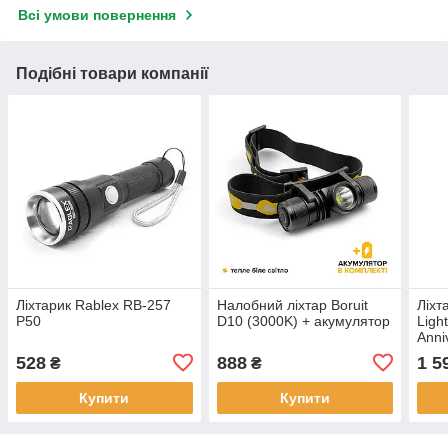
Всі умови повернення
Подібні товари компанії
Ліхтарик Rablex RB-257
Налобний ліхтар Boruit
Ліхт
P50
D10 (3000K) + акумулятор
Ligh
Anni
528
888
1 5
₴
₴
Купити
Купити