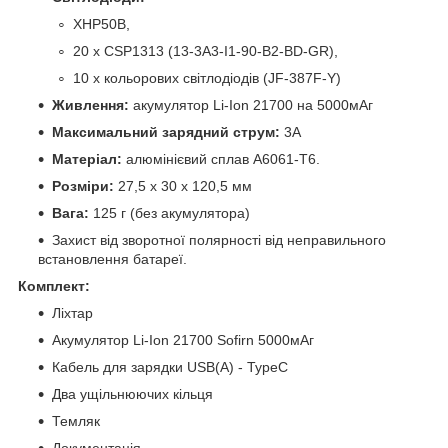
XHP50B,
20 х CSP1313 (13-3A3-I1-90-B2-BD-GR),
10 x кольорових світлодіодів (JF-387F-Y)
Живлення:
акумулятор Li-Ion 21700 на 5000мАг
Максимальний зарядний струм:
3А
Матеріал:
алюмінієвий сплав A6061-T6.
Розміри:
27,5 х 30 х 120,5 мм
Вага:
125 г (без акумулятора)
Захист від зворотної полярності від неправильного
встановлення батареї.
Комплект:
Ліхтар
Акумулятор Li-Ion 21700 Sofirn 5000мАг
Кабель для зарядки USB(A) - TypeC
Два ущільнюючих кільця
Темляк
Документація