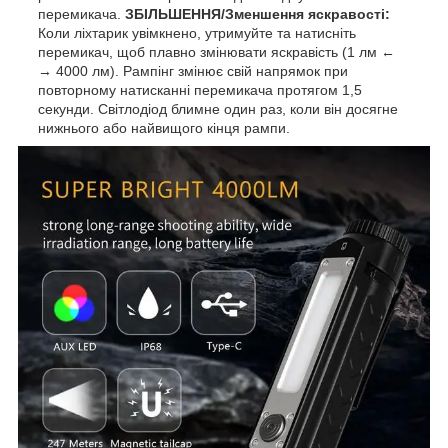
перемикача.
ЗБІЛЬШЕННЯ/Зменшення яскравості:
Коли ліхтарик увімкнено, утримуйте та натисніть
перемикач, щоб плавно змінювати яскравість (1 лм ←
→ 4000 лм). Рампінг змінює свій напрямок при
повторному натисканні перемикача протягом 1,5
секунди. Світлодіод блимне один раз, коли він досягне
нижнього або найвищого кінця рампи.