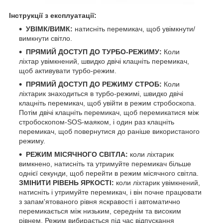
Інструкції з експлуатації:
УВІМК/ВИМК:
натисніть перемикач, щоб увімкнути/
вимкнути світло.
ПРЯМИЙ ДОСТУП ДО ТУРБО-РЕЖИМУ:
Коли
ліхтар увімкнений, швидко двічі клацніть перемикач,
щоб активувати турбо-режим.
ПРЯМИЙ ДОСТУП ДО РЕЖИМУ СТРОБ:
Коли
ліхтарик знаходиться в турбо-режимі, швидко двічі
клацніть перемикач, щоб увійти в режим стробоскопа.
Потім двічі клацніть перемикач, щоб перемикатися між
стробоскопом-SOS-маяком, і один раз клацніть
перемикач, щоб повернутися до раніше використаного
режиму.
РЕЖИМ МІСЯЧНОГО СВІТЛА:
коли ліхтарик
вимкнено, натисніть та утримуйте перемикач більше
однієї секунди, щоб перейти в режим місячного світла.
ЗМІНИТИ РІВЕНЬ ЯРКОСТІ:
коли ліхтарик увімкнений,
натисніть і утримуйте перемикач, і він почне працювати
з запам'ятованого рівня яскравості і автоматично
перемикається між низьким, середнім та високим
рівнем. Режим вибирається під час відпускання