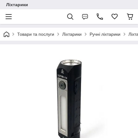
Ліхтарики
Товари та послуги
Ліхтарики
Ручні ліхтарики
Ліхт