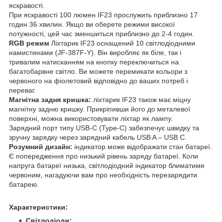
яскравості.
При яскравості 100 люмен IF23 прослужить приблизно 17
годин 36 хвилин. Якщо ви оберете режими високої
потужності, цей час зменшиться приблизно до 2-4 годин.
RGB режим
Ліхтарик IF23 оснащений 10 світлодіодними
намистинами (JF-387F-Y). Він виробляє як біле, так і
тривалим натисканням на кнопку переключиться на
багатобарвне світло. Ви можете перемикати кольори з
червоного на фіолетовий відповідно до ваших потреб і
переваг.
Магнітна задня кришка:
ліхтарик IF23 також має міцну
магнітну задню кришку. Прикріпивши його до металевої
поверхні, можна використовувати ліхтар як лампу.
Зарядний порт типу USB-C (Type-C) забезпечує швидку та
зручну зарядку через зарядний кабель USB A – USB C.
Розумний дизайн:
індикатор може відображати стан батареї.
Є попередження про низький рівень заряду батареї. Коли
напруга батареї низька, світлодіодний індикатор блиматиме
червоним, нагадуючи вам про необхідність перезарядити
батарею.
Характеристики:
Cвітлодіоди: