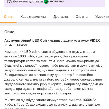
Доступна доставка
Опис
Характеристики
Доставка
Оплата
Умови п
Опис
Акумуляторний LED Світильник з датчиком руху VIDEX
VL-NL014W-S
Компактний LED світильник з вбудованим акумулятором
ємністю 1000 mAh, з датчиком руху, 3-ма режимами
температури світла та магнітом. Його можна прикріпити до
будь-якої металевої поверхні або розмістити в зручному місці
за допомогою магнітів, що знахождяться в корпусі лампи.
Використовується в основному де не потрібно постійне
джерело світла а тільки за його потреби, через спряцювання
вбудованного чатчику руху у корпусі, наприклад підходячи до
сходів, при відкритті шафи або гардероба також можна
використовувати, як портативний ліхтарик.
Живиться від вбудованого акумулятора ємністю 1000мАг.
Кабель Type-C, що входить до комплекту, дає змогу швидко
зарядити його.