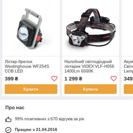
Ліхтар-брелок
Налобний світлодіодний
Аку
Westinghouse WF254S
ліхтарик VIDEX VLF-H056
Світ
COB LED
1400Lm 6500K
Lam
Red+Warm+White
399
1 299
349
₴
₴
Купити
Купити
Про нас
99% позитивних з 670 відгуків за рік
Працює з 21.04.2016