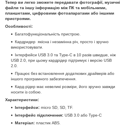
Тепер ви легко зможете передавати фотографії, музичні
файли та іншу інформацію між ПК та мобільними,
планшетами, цифровими фотоапаратами або іншими
пристроями.
Особливості:
Багатофункціональність пристрою.
Кардридер якісна і незамінна річ, просто і зручно
використовувати.
Інтерфейси USB 3.0 та Type-C в 10 разів швидше, ніж
USB 2.0, при цьому кардрідер підтримує і версію USB
2.0.
Працює без встановлення додаткових драйверів або
іншого програмного забезпечення.
Кард-рідер має невеликі розміри, його зручно завжди
носити із собою.
Характеристики:
Інтерфейси:
micro SD, SD, TF.
Інтерфейс підключення:
USB 3.0 або Type-C
Матеріал:
пластик ABS.