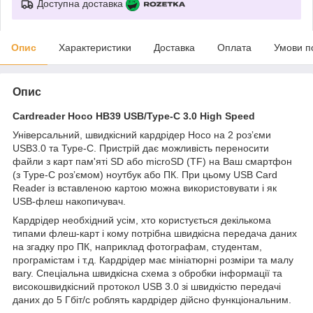
Доступна доставка
Опис
Характеристики
Доставка
Оплата
Умови п
Опис
Cardreader Hoco HB39 USB/Type-C 3.0 High Speed
Універсальний, швидкісний кардрідер Hoco на 2 розʼєми
USB3.0 та Type-C. Пристрій дає можливість переносити
файли з карт пам'яті SD або microSD (TF) на Ваш cмартфон
(з Type-C розʼємом) ноутбук або ПК. При цьому USB Card
Reader із вставленою картою можна використовувати і як
USB-флеш накопичувач.
Кардрідер необхідний усім, хто користується декількома
типами флеш-карт і кому потрібна швидкісна передача даних
на згадку про ПК, наприклад фотографам, студентам,
програмістам і т.д. Кардрідер має мініатюрні розміри та малу
вагу. Спеціальна швидкісна схема з обробки інформації та
високошвидкісний протокол USB 3.0 зі швидкістю передачі
даних до 5 Гбіт/с роблять кардрідер дійсно функціональним.