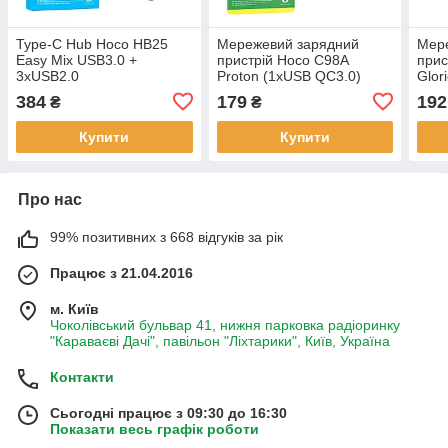
Type-C Hub Hoco HB25
Мережевий зарядний
Мер
Easy Mix USB3.0 +
пристрій Hoco C98A
прис
3xUSB2.0
Proton (1xUSB QC3.0)
Glor
18W
18W
384
179
192
₴
₴
Купити
Купити
Про нас
99% позитивних з 668 відгуків за рік
Працює з 21.04.2016
м. Київ
Чоколівський бульвар 41, нижня парковка радіоринку
"Караваєві Дачі", павільон "Ліхтарики", Київ, Україна
Контакти
Сьогодні працює з 09:30 до 16:30
Показати весь графік роботи