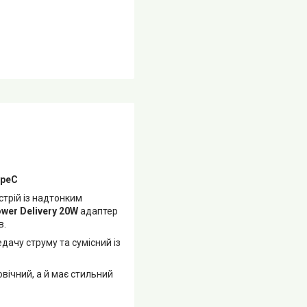
ypeC
трій із надтонким
wer Delivery 20W
адаптер
в.
едачу струму та сумісний із
говічний, а й має стильний