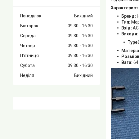
Характерист
Понеділок
Вихідний
Бренд:
Тип:
Мер
Вівторок
09:30
16:30
Вхід:
AC1
Виходи:
Середа
09:30
16:30
Type
Четвер
09:30
16:30
Матеріа
Пʼятниця
09:30
16:30
Розміри
Вага:
64
Субота
09:30
16:30
Неділя
Вихідний