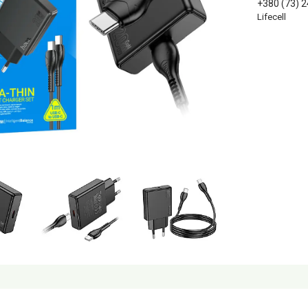
+380 (73) 
Lifecell