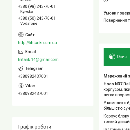
+380 (98) 243-70-01
Kyivstar
+380 (50) 243-70-01
повернення 
Vodafone
http://lihtariki.com.ua
Опис
lihtarik.14@gmail.com
Мережевий з
+380982437001
Hoco N37 De
корпусом, як
+380982437001
легко впорає
У комплекті 
більшістю суч
Корпус блоку
тонкий дизайн
Графік роботи
Підтримка Sa