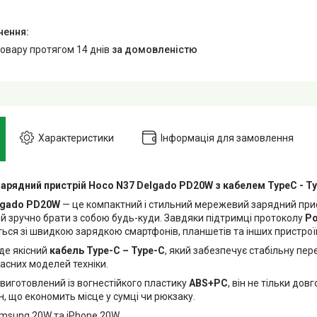
товару протягом 14 днів
за домовленістю
Характеристики
Інформація для замовлення
арядний пристрій Hoco N37 Delgado PD20W з кабелем TypeC - T
lgado PD20W
— це компактний і стильний мережевий зарядний прис
ий зручно брати з собою будь-куди. Завдяки підтримці протоколу
Po
ться зі швидкою зарядкою смартфонів, планшетів та інших пристрої
йде якісний
кабель Type-C – Type-C
, який забезпечує стабільну пер
асних моделей техніки.
 виготовлений із вогнестійкого пластику
ABS+PC
, він не тільки дов
, що економить місце у сумці чи рюкзаку.
msung 20W та iPhone 20W.