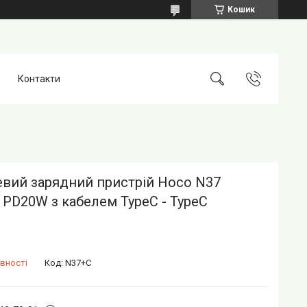
Кошик
Контакти
вий зарядний пристрій Hoco N37
 PD20W з кабелем TypeC - TypeC
вності
Код:
N37+C