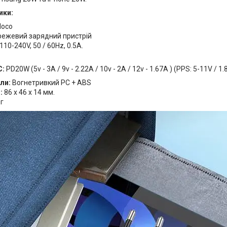
ики:
Hoco
ежевий зарядний пристрій
10-240V, 50 / 60Hz, 0.5A.
C:
PD20W (5v - 3A / 9v - 2.22A / 10v - 2A / 12v - 1.67A ) (PPS: 5-11V / 1.
ли:
Вогнетривкий PC + ABS
:
86 x 46 x 14 мм.
 г