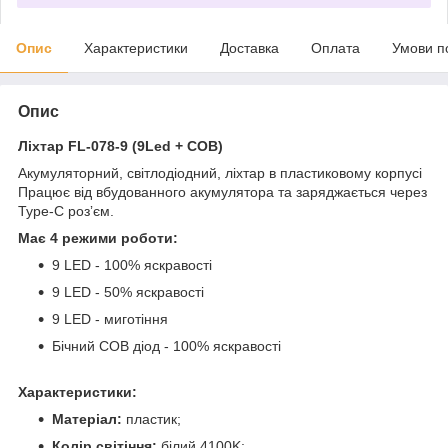
Опис
Характеристики
Доставка
Оплата
Умови п
Опис
Ліхтар FL-078-9 (9Led + COB)
Акумуляторний, світлодіодний, ліхтар в пластиковому корпусі
Працює від вбудованного акумулятора та заряджається через
Type-C розʼєм.
Має 4 режими роботи:
9 LED - 100% яскравості
9 LED - 50% яскравості
9 LED - миготіння
Бічний COB діод - 100% яскравості
Характеристики:
Матеріал:
пластик;
Колір світіння:
білий 4100K;