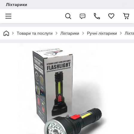
Ліхтарики
Товари та послуги
Ліхтарики
Ручні ліхтарики
Ліхт