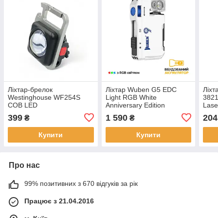
Ліхтар-брелок
Ліхтар Wuben G5 EDC
Ліхт
Westinghouse WF254S
Light RGB White
3821
COB LED
Anniversary Edition
Lase
Red+Warm+White
399
1 590
204
₴
₴
Купити
Купити
Про нас
99% позитивних з 670 відгуків за рік
Працює з 21.04.2016