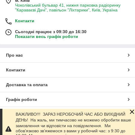
м. Київ
Чоколівський бульвар 41, нижня парковка радіоринку
"Караваєві Дачі", павільон "Ліхтарики", Київ, Україна
Контакти
Сьогодні працює з 09:30 до 16:30
Показати весь графік роботи
Про нас
Контакти
Доставка та оплата
Графік роботи
Повна версія сайту
ВАЖЛИВО!!! ЗАРАЗ НЕРОБОЧИЙ ЧАС АБО ВИХІДНИЙ
ДЕНЬ! На жаль, ми тимчасово не можемо обробити ваше
замовлення чи відповісти на повідомлення. Ми
Сайт створено на маркетплейсі
Prom.ua
обов’язково зв’яжемося з вами у робочий час: з 9:30 до