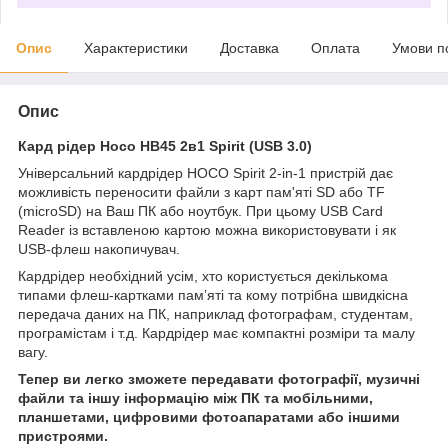
Опис
Характеристики
Доставка
Оплата
Умови п
Опис
Кард рідер Hoco HB45 2в1 Spirit (USB 3.0)
Універсальний кардрідер HOCO Spirit 2-in-1 пристрій дає
можливість переносити файли з карт пам'яті SD або TF
(microSD) на Ваш ПК або ноутбук. При цьому USB Card
Reader із вставленою картою можна використовувати і як
USB-флеш накопичувач.
Кардрідер необхідний усім, хто користується декількома
типами флеш-картками памʼяті та кому потрібна швидкісна
передача даних на ПК, наприклад фотографам, студентам,
програмістам і т.д. Кардрідер має компактні розміри та малу
вагу.
Тепер ви легко зможете передавати фотографії, музичні
файли та іншу інформацію між ПК та мобільними,
планшетами, цифровими фотоапаратами або іншими
пристроями.