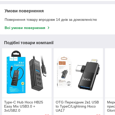
Умови повернення
Повернення товару впродовж 14 днів за домовленістю
Всі умови повернення
Подібні товари компанії
Type-C Hub Hoco HB25
OTG Перехідник 2в1 USB
Мер
Easy Mix USB3.0 +
to TypeC/Lightning Hoco
прис
3xUSB2.0
UA17
Glor
18W