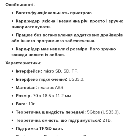
Особливості:
Багатофункціональність пристрою.
Кардридер якісна і незамінна річ, просто і зручно
використовувати.
Працює без встановлення додаткових драйверів
або іншого програмного забезпечення.
Кард-рідер має невеликі розміри, його зручно
завжди носити із собою.
Характеристики:
Інтерфейси:
micro SD, SD, TF.
Інтерфейс підключення:
USB3.0.
Матеріал:
пластик ABS.
Розмір:
70 х 18.5 х 11.2 мм.
Вага:
10г.
Теоретична швидкість передачі:
5Gbps (USB3.0).
Теоретична ємність, що підтримується:
2TB.
Підтримка TF/SD карт.