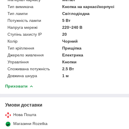
Тип вимикача
Кнопка на каркасі/корпусі
Тип лампи
Світлодіодна
Потужність лампи
5 Вт
Напруга мережі
220~240 В
Ступінь захисту IP
20
Колір
Чорний
Тип кріплення
Прищіпка
Джерело живлення
Електрика
Управління
Кнопки
Споживана потужність
2.5 Вт
Довжина шнура
1 м
Приховати
Умови доставки
Нова Пошта
Магазини Rozetka