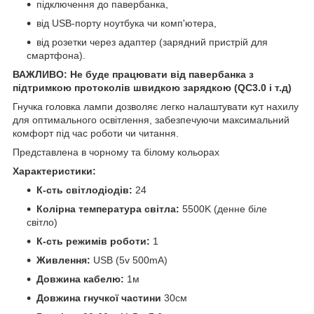
підключення до павербанка,
від USB-порту ноутбука чи комп'ютера,
від розетки через адаптер (зарядний пристрій для
смартфона).
ВАЖЛИВО: Не буде працювати від павербанка з
підтримкою протоколів швидкою зарядкою (QC3.0 і т.д)
Гнучка головка лампи дозволяє легко налаштувати кут нахилу
для оптимального освітлення, забезпечуючи максимальний
комфорт під час роботи чи читання.
Представлена в чорному та білому кольорах
Характеристики:
К-сть світлодіодів:
24
Колірна температура світла:
5500K (денне біле
світло)
К-cть режимів роботи:
1
Живлення:
USB (5v 500mA)
Довжина кабелю:
1м
Довжина гнучкої частини
30см