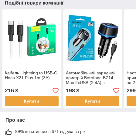
Подібні товари компанії
Кабель Lightning to USB-C
Автомобільний зарядний
Наст
Hoco X21 Plus 1m (3A)
пристрій Borofone BZ14
прищ
Max 2xUSB (2.4A) з
на 2
кабелем Apple Lightning
216
198
299
₴
₴
Купити
Купити
Про нас
99% позитивних з 671 відгука за рік