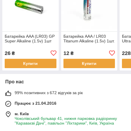
Батарейка AAA (LR03) GP
Батарейка AAA / LR03
Бата
Super Alkaline (1.5v) 1шт
Titanum Alkaline (1.5v) 1шт.
Ultra
26
12
228
₴
₴
Купити
Купити
Про нас
99% позитивних з 672 відгуків за рік
Працює з 21.04.2016
м. Київ
Чоколівський бульвар 41, нижня парковка радіоринку
"Караваєві Дачі", павільон "Ліхтарики", Київ, Україна