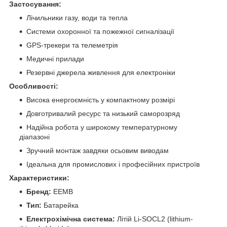
Застосування:
Лічильники газу, води та тепла
Системи охоронної та пожежної сигналізації
GPS-трекери та телеметрія
Медичні прилади
Резервні джерела живлення для електроніки
Особливості:
Висока енергоємність у компактному розмірі
Довготривалий ресурс та низький саморозряд
Надійна робота у широкому температурному
діапазоні
Зручний монтаж завдяки осьовим виводам
Ідеальна для промислових і професійних пристроїв
Характеристики:
Бренд:
EEMB
Тип:
Батарейка
Електрохімічна система:
Літій Li-SOCL2 (lithium-