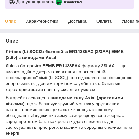
Доступна доставка
Опис
Характеристики
Доставка
Оплата
Умови п
Опис
Літієва (Li-SOCl2) батарейка ER14335AX (2/3AA) EEMB
(3.6v) з виводами Axial
Літієва батарейка
EEMB ER14335AX
формату
2/3 AA
— це
високонадійне джерело живлення на основі літій-
тіонілхлоридної хімії (Li-SOCl₂), що відзначається підвищеною
енергоємністю, довгим терміном служби та стабільними
характеристиками навіть у складних умовах.
Батарейка оснащена
виводами типу Axial (дротовими
ніжками)
, що забезпечує зручний монтаж у друкованих
платах, промислових приладах чи спеціалізованому
обладнанні. Завдяки низькому саморозряду вона зберігає
заряд протягом багатьох років і чудово підходить для
застосування в пристроях із малим та середнім споживанням
енергії.