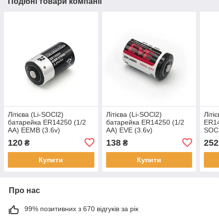
Подібні товари компанії
Літієва (Li-SOCl2)
Літієва (Li-SOCl2)
Літі
батарейка ER14250 (1/2
батарейка ER14250 (1/2
ER14
AA) EEMB (3.6v)
AA) EVE (3.6v)
SOCl
120
138
252
₴
₴
Купити
Купити
Про нас
99% позитивних з 670 відгуків за рік