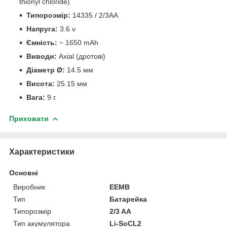
thionyl chloride)
Типорозмір:
14335 / 2/3AA
Напруга:
3.6 v
Ємність:
~ 1650 mAh
Виводи:
Axial (дротові)
Діаметр Ø:
14.5 мм
Висота:
25.15 мм
Вага:
9 г.
Приховати
Характеристики
Основні
Виробник
EEMB
Тип
Батарейка
Типорозмір
2/3 AA
Тип акумулятора
Li-SoCL2