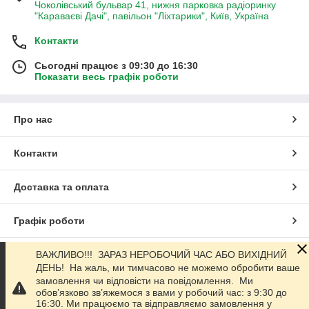
Чоколівський бульвар 41, нижня парковка радіоринку
"Караваєві Дачі", павільон "Ліхтарики", Київ, Україна
Контакти
Сьогодні працює з 09:30 до 16:30
Показати весь графік роботи
Про нас
Контакти
Доставка та оплата
Графік роботи
Повна версія сайту
ВАЖЛИВО!!! ЗАРАЗ НЕРОБОЧИЙ ЧАС АБО ВИХІДНИЙ
ДЕНЬ! На жаль, ми тимчасово не можемо обробити ваше
замовлення чи відповісти на повідомлення. Ми
Сайт створено на маркетплейсі
Prom.ua
обов’язково зв’яжемося з вами у робочий час: з 9:30 до
16:30. Ми працюємо та відправляємо замовлення у