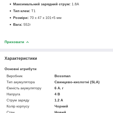
Максимальний зарядний струм:
1.8А
Тип клем:
T1
Розміри:
70 х 47 х 101+5 мм
Вага:
552г
Приховати
Характеристики
Основні атрибути
Виробник
Bossman
Тип акумулятора
Свинцево-кислотні (SLA)
Ємність акумулятору
6 А. г
Напруга
4 В
Струм заряду
1.2 А
Колір корпусу
Чорний
Стан
Новий