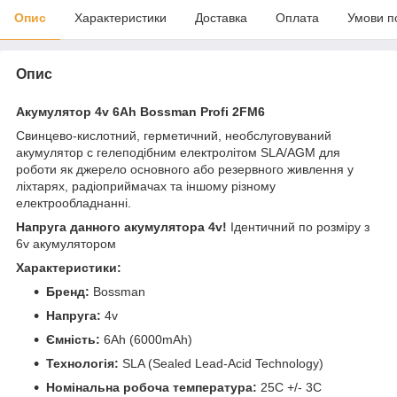
Опис
Характеристики
Доставка
Оплата
Умови п
Опис
Акумулятор 4v 6Ah Bossman Profi 2FM6
Свинцево-кислотний, герметичний, необслуговуваний
акумулятор c гелеподібним електролітом SLA/AGM для
роботи як джерело основного або резервного живлення у
ліхтарях, радіоприймачах та іншому різному
електрообладнанні.
Напруга данного акумулятора 4v!
Ідентичний по розміру з
6v акумулятором
Характеристики:
Бренд:
Bossman
Напруга:
4v
Ємність:
6Ah (6000mAh)
Технологія:
SLA (Sealed Lead-Acid Technology)
Номінальна робоча температура:
25С +/- 3С