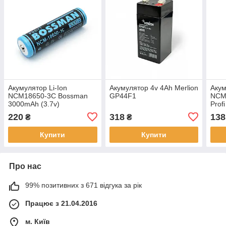
Акумулятор Li-Ion
Акумулятор 4v 4Ah Merlion
Акум
NCM18650-3C Bossman
GP44F1
NCM
3000mAh (3.7v)
Prof
220
318
138
₴
₴
Купити
Купити
Про нас
99% позитивних з 671 відгука за рік
Працює з 21.04.2016
м. Київ