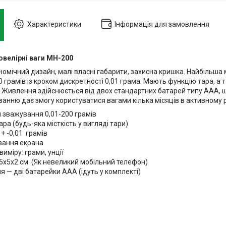
Характеристики
Інформація для замовлення
ювелірні ваги MH-200
номічний дизайн, малі власні габарити, захисна кришка. Найбільш
 грамів із кроком дискретності 0,01 грама. Мають функцію тара, а
 Живлення здійснюється від двох стандартних батарей типу ААА, 
анню дає змогу користуватися вагами кілька місяців в активному 
 зважування 0,01-200 грамів
ра (будь-яка місткість у вигляді тари)
 + -0,01 грамів
ування екрана
виміру: грами, унції
5х5х2 см. (Як невеликий мобільний телефон)
 — дві батарейки ААА (ідуть у комплекті)