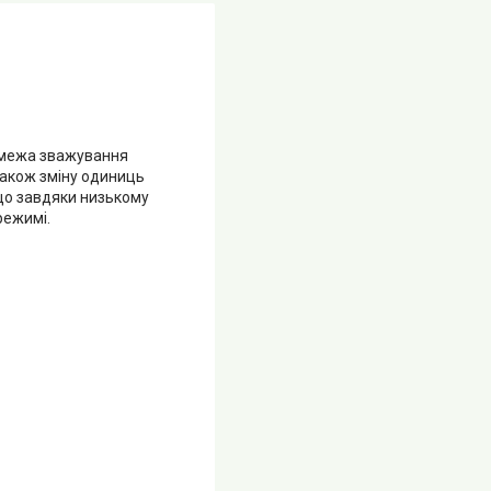
а межа зважування
 також зміну одиниць
що завдяки низькому
режимі.