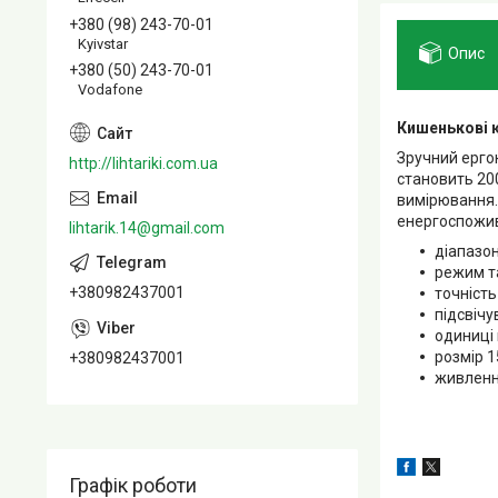
+380 (98) 243-70-01
Kyivstar
Опис
+380 (50) 243-70-01
Vodafone
Кишенькові 
Зручний ерго
http://lihtariki.com.ua
становить 200
вимірювання.
енергоспожив
lihtarik.14@gmail.com
діапазон
режим та
+380982437001
точність
підсвіч
одиниці 
розмір 1
+380982437001
живлення
Графік роботи