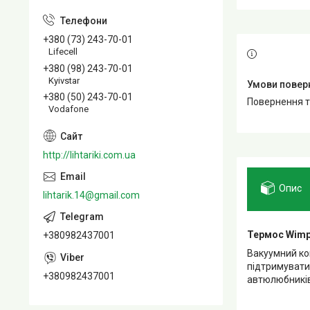
+380 (73) 243-70-01
Lifecell
+380 (98) 243-70-01
Kyivstar
+380 (50) 243-70-01
повернення 
Vodafone
http://lihtariki.com.ua
Опис
lihtarik.14@gmail.com
Термоc Wimp
+380982437001
Вакуумний ком
підтримувати 
+380982437001
автюлюбників,