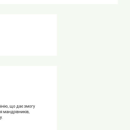
інію, що дає змогу
я мандрівників,
у.