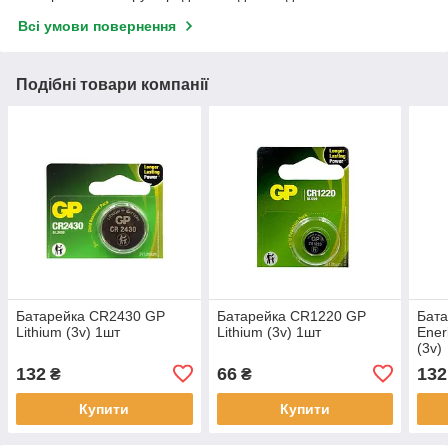
Всі умови повернення
Подібні товари компанії
Батарейка CR2430 GP
Батарейка CR1220 GP
Бат
Lithium (3v) 1шт
Lithium (3v) 1шт
Ener
(3v)
132
66
132
₴
₴
Купити
Купити