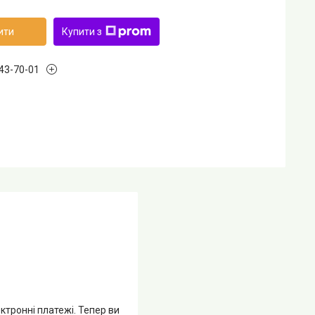
ити
Купити з
243-70-01
ктронні платежі. Тепер ви