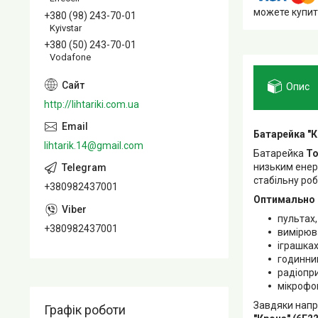
можете купит
+380 (98) 243-70-01
Kyivstar
+380 (50) 243-70-01
Vodafone
Опис
http://lihtariki.com.ua
Батарейка "Кр
lihtarik.14@gmail.com
Батарейка
To
низьким енер
стабільну роб
+380982437001
Оптимально 
пультах,
+380982437001
вимірюв
іграшках
годинни
радіопр
мікрофон
Завдяки напр
Графік роботи