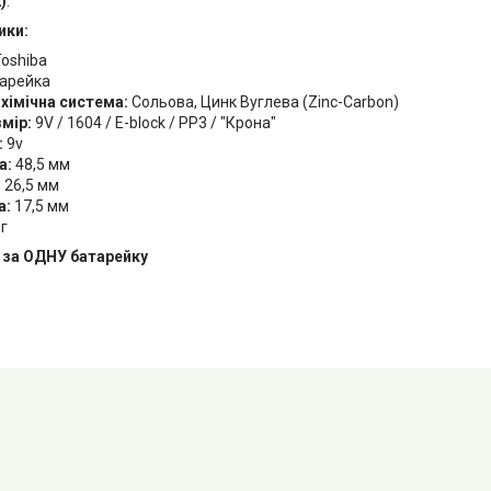
)
.
ики:
oshiba
арейка
хімічна система:
Сольова, Цинк Вуглева (Zinc-Carbon)
мір:
9V / 1604 / E-block / PP3 / "Крона"
:
9v
а:
48,5 мм
:
26,5 мм
а:
17,5 мм
г
 за ОДНУ батарейку