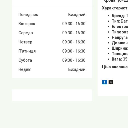
"Крона" (6F22
Характерист
Понеділок
Вихідний
Бренд:
T
Тип:
Бат
Вівторок
09:30
16:30
Електро
Типороз
Середа
09:30
16:30
Напруга
Четвер
09:30
16:30
Довжин
Ширина
Пʼятниця
09:30
16:30
Товщин
Вага:
35 
Субота
09:30
16:30
Ціна вказана
Неділя
Вихідний