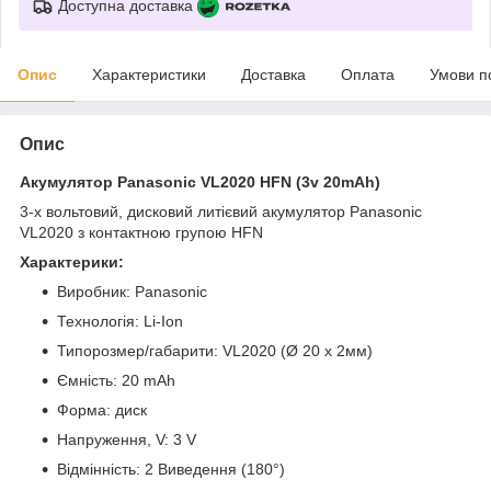
Доступна доставка
Опис
Характеристики
Доставка
Оплата
Умови п
Опис
Акумулятор Panasonic VL2020 HFN (3v 20mAh)
3-x вольтовий, дисковий литієвий акумулятор Panasonic
VL2020 з контактною групою HFN
Характерики:
Виробник: Panasonic
Технологія: Li-Ion
Типорозмер/габарити: VL2020 (Ø 20 x 2мм)
Ємність: 20 mAh
Форма: диск
Напруження, V: 3 V
Відмінність: 2 Виведення (180°)