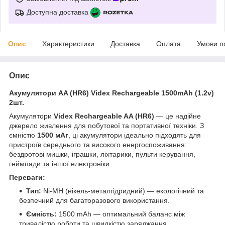
Доступна доставка
Опис
Характеристики
Доставка
Оплата
Умови п
Опис
Акумулятори AA (HR6) Videx Rechargeable 1500mAh (1.2v)
2шт.
Акумулятори
Videx Rechargeable AA (HR6)
— це надійне
джерело живлення для побутової та портативної техніки. З
ємністю
1500 мАг
, ці акумулятори ідеально підходять для
пристроїв середнього та високого енергоспоживання:
бездротові мишки, іграшки, ліхтарики, пульти керування,
геймпади та іншої електроніки.
Переваги:
Тип:
Ni-MH (нікель-металгідридний) — екологічний та
безпечний для багаторазового використання.
Ємність:
1500 mAh — оптимальний баланс між
тривалістю роботи та швидкістю заряджання.