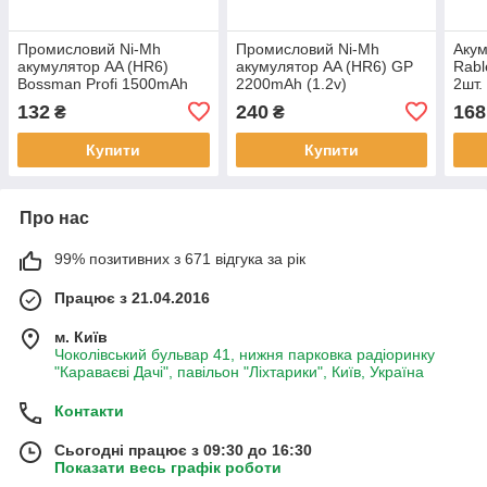
Промисловий Ni-Mh
Промисловий Ni-Mh
Акум
акумулятор AA (HR6)
акумулятор AA (HR6) GP
Rabl
Bossman Profi 1500mAh
2200mAh (1.2v)
2шт.
(1.2v)
132
240
168
₴
₴
Купити
Купити
Про нас
99% позитивних з 671 відгука за рік
Працює з 21.04.2016
м. Київ
Чоколівський бульвар 41, нижня парковка радіоринку
"Караваєві Дачі", павільон "Ліхтарики", Київ, Україна
Контакти
Сьогодні працює з 09:30 до 16:30
Показати весь графік роботи