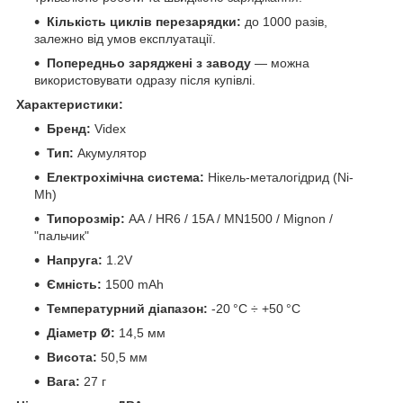
Кількість циклів перезарядки:
до 1000 разів,
залежно від умов експлуатації.
Попередньо заряджені з заводу
— можна
використовувати одразу після купівлі.
Характеристики:
Бренд:
Videx
Тип:
Акумулятор
Електрохімічна система:
Нікель-металогідрид (Ni-
Mh)
Типорозмір:
AA / HR6 / 15A / MN1500 / Mignon /
"пальчик"
Напруга:
1.2V
Ємність:
1500 mAh
Температурний діапазон:
-20 °C ÷ +50 °C
Діаметр Ø:
14,5 мм
Висота:
50,5 мм
Вага:
27 г