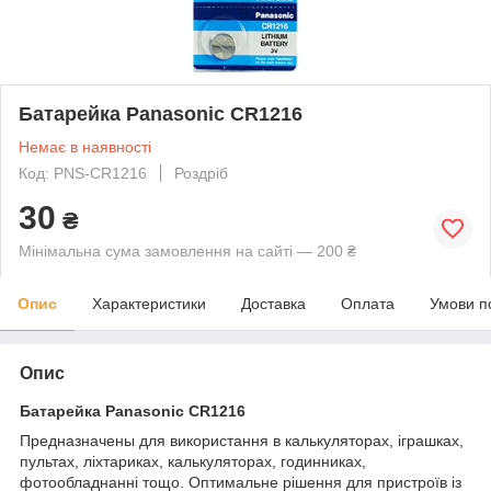
Батарейка Panasonic CR1216
Немає в наявності
Код: PNS-CR1216
Роздріб
30
₴
Мінімальна сума замовлення на сайті — 200 ₴
Опис
Характеристики
Доставка
Оплата
Умови п
Опис
Батарейка Panasonic CR1216
Предназначены для використання в калькуляторах, іграшках,
пультах, ліхтариках, калькуляторах, годинниках,
фотообладнанні тощо. Оптимальне рішення для пристроїв із