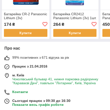
Батарейка CR-2 Panasonic
Батарейка CR2412
Бата
Lithium (3v)
Panasonic Lithium (3v) 1шт.
Pana
174
264
450
₴
₴
Купити
Купити
Про нас
99% позитивних з 671 відгука за рік
Працює з 21.04.2016
м. Київ
Чоколівський бульвар 41, нижня парковка радіоринку
"Караваєві Дачі", павільон "Ліхтарики", Київ, Україна
Контакти
Сьогодні працює з 09:30 до 16:30
Показати весь графік роботи