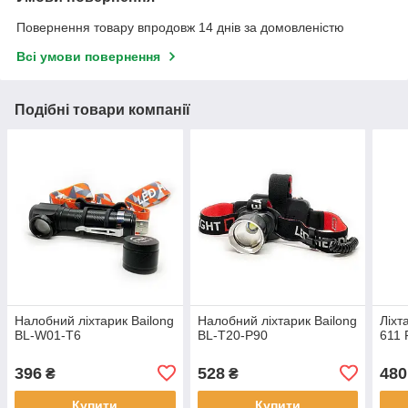
Повернення товару впродовж 14 днів за домовленістю
Всі умови повернення
Подібні товари компанії
Налобний ліхтарик Bailong
Налобний ліхтарик Bailong
Ліхт
BL-W01-T6
BL-T20-P90
611 
396
528
480
₴
₴
Купити
Купити