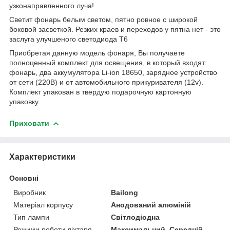
узконаправленного луча!
Cветит фонарь белым светом, пятно ровное с широкой
боковой засветкой. Резких краев и переходов у пятна нет - это
заслуга улучшеного светодиода Т6
Приобретая данную модель фонаря, Вы получаете
полноценный комплект для освещения, в который входят:
фонарь, два аккумулятора Li-ion 18650, зарядное устройство
от сети (220В) и от автомобильного прикуривателя (12v).
Комплект упакован в твердую подарочную картонную
упаковку.
Приховати
Характеристики
Основні
Виробник
Bailong
Матеріал корпусу
Анодований алюміній
Тип лампи
Світлодіодна
Режими роботи ліхтаря
Максимальний, Середній,