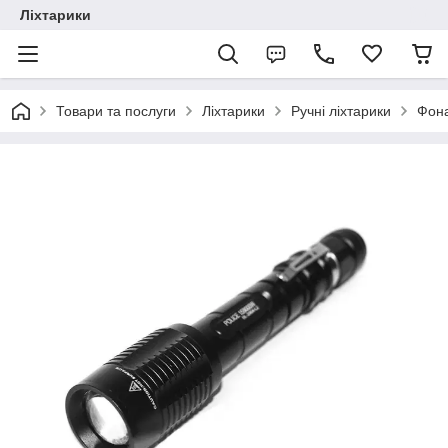
Ліхтарики
Товари та послуги
Ліхтарики
Ручні ліхтарики
Фона