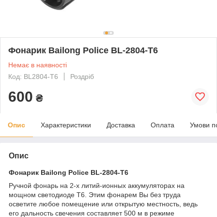
Фонарик Bailong Police BL-2804-T6
Немає в наявності
Код: BL2804-T6
Роздріб
600
₴
Опис
Характеристики
Доставка
Оплата
Умови п
Опис
Фонарик Bailong Police BL-2804-T6
Ручной фонарь на 2-х литий-ионных аккумуляторах на
мощном светодиоде T6. Этим фонарем Вы без труда
осветите любое помещение или открытую местность, ведь
его дальность свечения составляет 500 м в режиме