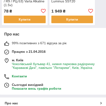
/ R9 / РЦ-53) Varta Alkaline
Luminus SST20
(1.5v)
78
1 949
₴
₴
Купити
Купити
Про нас
99% позитивних з 671 відгука за рік
Працює з 21.04.2016
м. Київ
Чоколівський бульвар 41, нижня парковка радіоринку
"Караваєві Дачі", павільон "Ліхтарики", Київ, Україна
Контакти
Сьогодні вихідний
Показати весь графік роботи
Про нас