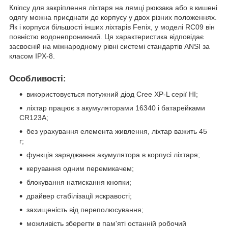
Кліпсу для закріплення ліхтаря на лямці рюкзака або в кишені
одягу можна приєднати до корпусу у двох різних положеннях.
Як і корпуси більшості інших ліхтарів Fenix, у моделі RC09 він
повністю водонепроникний. Ця характеристика відповідає
засвоєній на міжнародному рівні системі стандартів ANSI за
класом IPX-8.
Особливості:
використовується потужний діод Cree XP-L серії HI;
ліхтар працює з акумуляторами 16340 і батарейками
CR123A;
без урахування елемента живлення, ліхтар важить 45
г;
функція заряджання акумулятора в корпусі ліхтаря;
керування одним перемикачем;
блокування натискання кнопки;
драйвер стабілізації яскравості;
захищеність від переполюсування;
можливість зберегти в пам'яті останній робочий