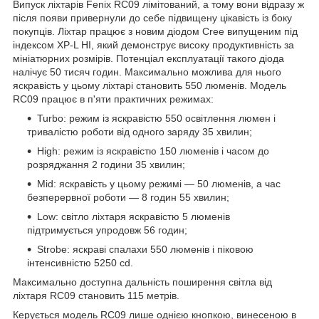
Випуск ліхтарів Fenix RC09 лімітований, а тому вони відразу ж
після появи привернули до себе підвищену цікавість із боку
покупців. Ліхтар працює з новим діодом Cree випущеним під
індексом XP-L HI, який демонструє високу продуктивність за
мініатюрних розмірів. Потенціал експлуатації такого діода
налічує 50 тисяч годин. Максимально можлива для нього
яскравість у цьому ліхтарі становить 550 люменів. Модель
RC09 працює в п'яти практичних режимах:
Turbo: режим із яскравістю 550 освітлення люмен і
тривалістю роботи від одного заряду 35 хвилин;
High: режим із яскравістю 150 люменів і часом до
розряджання 2 години 35 хвилин;
Mid: яскравість у цьому режимі — 50 люменів, а час
безперервної роботи — 8 годин 55 хвилин;
Low: світло ліхтаря яскравістю 5 люменів
підтримується упродовж 56 годин;
Strobe: яскраві спалахи 550 люменів і піковою
інтенсивністю 5250 cd.
Максимально доступна дальність поширення світла від
ліхтаря RC09 становить 115 метрів.
Керується модель RC09 лише однією кнопкою, винесеною в