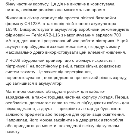
бічну частину корпусу. Ця дія не викличе в користувача
питань, оскільки реалізована максимально просто.
Живлення ліхтар отримує від простої літієвої батарейки
формату CR123A, а також від літій-іонного акумулятора
16340. Використовувати акумулятор виробники рекомендують
фірмовий — Fenix ARB-L16 з накопичуваним зарядом 700
мА·год, для якого і розрахований час роботи ліхтарика. У цей
акумулятор вбудовані захисні механізми, які дадуть змогу
максимально довго використовувати цей елемент живлення.
У RC09 вбудований драйвер, що стабілізує яскравість і
підтримує її на постійному рівні, а також кілька додаткових
систем захисту. Це захист від перегрівання,
переполюсування, попередження про низький рівень заряду,
що залишився в акумуляторі.
Магнітною основою обладнані роз'єм для кабелю-
заряджання, а також торцева частина корпусу ліхтаря. Перша
особливість допомагає легко та точно під'єднувати кабель для
підзаряджання, а друга — прикріпити ліхтар до будь-якого
залізного предмета або поверхні для організації освітлення.
Наприклад, його можна закріпити на дверцятах автомобіля
або приєднати до монети, покладеної в сітку під куполом
намету.