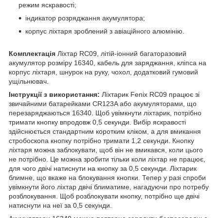
режим яскравості;
індикатор розряджання акумулятора;
корпус ліхтаря зроблений з авіаційного алюмінію.
Комплектація
Ліхтар RC09, літій-іонний багаторазовий
акумулятор розміру 16340, кабель для заряджання, кліпса на
корпус ліхтаря, шнурок на руку, чохол, додатковий гумовий
ущільнювач.
Інструкції з використання:
Ліхтарик Fenix RC09 працює зі
звичайними батарейками CR123A або акумуляторами, що
перезаряджаються 16340. Щоб увімкнути ліхтарик, потрібно
тримати кнопку впродовж 0,5 секунди. Вибір яскравості
здійснюється стандартним коротким кліком, а для вмикання
стробоскопа кнопку потрібно тримати 1,2 секунди. Кнопку
ліхтаря можна заблокувати, щоб він не вмикався, коли цього
не потрібно. Це можна зробити тільки коли ліхтар не працює,
для чого двічі натиснути на кнопку за 0,5 секунди. Ліхтарик
блимне, що вкаже на блокування кнопки. Тепер у разі спроби
увімкнути його ліхтар двічі блиматиме, нагадуючи про потребу
розблокування. Щоб розблокувати кнопку, потрібно ще двічі
натиснути на неї за 0,5 секунди.