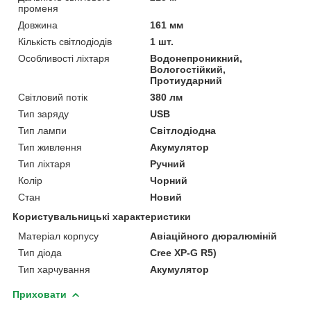
променя
Довжина
161 мм
Кількість світлодіодів
1 шт.
Особливості ліхтаря
Водонепроникний,
Вологостійкий,
Протиударний
Світловий потік
380 лм
Тип заряду
USB
Тип лампи
Світлодіодна
Тип живлення
Акумулятор
Тип ліхтаря
Ручний
Колір
Чорний
Стан
Новий
Користувальницькі характеристики
Матеріал корпусу
Авіаційного дюралюміній
Тип діода
Cree XP-G R5)
Тип харчування
Акумулятор
Приховати