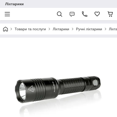
Ліхтарики
Товари та послуги
Ліхтарики
Ручні ліхтарики
Ліхт