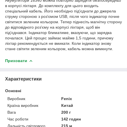
Акумулятори 16340 можна повторно зарядити безпосередньо
в корпусі ліхтаря. До комплекту для цього входить
спеціальний кабель. Його необхідно під'єднати до джерела
струму стороною з роз'ємом USB, після чого індикатор почне
світитися зеленим кольором. Тепер піднесіть магнітну сторону
до відповідного роз'єму на корпусі ліхтаря, щоб він
під'єднався. Індикатор блиматиме, вказуючи, що зарядка
почалася. Цей процес займає майже 1,5 години, причому
ліхтар рекомендується не вмикати. Коли індикатор знову
стане світити зеленим кольором, кабель можна вимкнути.
Приховати
Характеристики
Основні
Виробник
Fenix
Країна виробник
Китай
Вага
200 г
Час роботи
142 годин
Дальність світлового
215 м