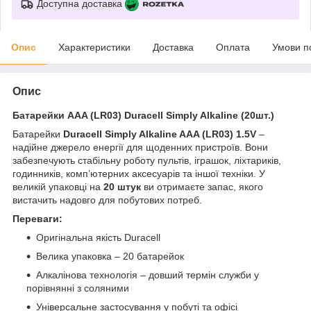
Доступна доставка
Опис
Характеристики
Доставка
Оплата
Умови п
Опис
Батарейки AAA (LR03) Duracell Simply Alkaline (20шт.)
Батарейки
Duracell Simply Alkaline AAA (LR03) 1.5V
–
надійне джерело енергії для щоденних пристроїв. Вони
забезпечують стабільну роботу пультів, іграшок, ліхтариків,
годинників, комп’ютерних аксесуарів та іншої техніки. У
великій упаковці на
20 штук
ви отримаєте запас, якого
вистачить надовго для побутових потреб.
Переваги:
Оригінальна якість Duracell
Велика упаковка – 20 батарейок
Алкалінова технологія – довший термін служби у
порівнянні з соляними
Універсальне застосування у побуті та офісі