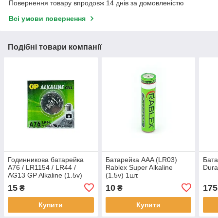
Повернення товару впродовж 14 днів за домовленістю
Всі умови повернення
Подібні товари компанії
Годинникова батарейка
Батарейка AAA (LR03)
Бата
A76 / LR1154 / LR44 /
Rablex Super Alkaline
Durac
AG13 GP Alkaline (1.5v)
(1.5v) 1шт.
1шт.
15
10
175
₴
₴
Купити
Купити