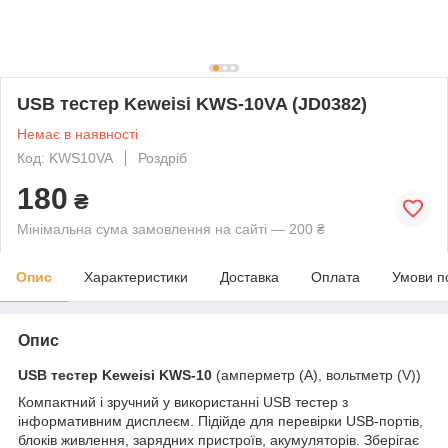
USB тестер Keweisi KWS-10VA (JD0382)
Немає в наявності
Код: KWS10VA
Роздріб
180
₴
Мінімальна сума замовлення на сайті — 200 ₴
Опис
Характеристики
Доставка
Оплата
Умови п
Опис
USB тестер Keweisi KWS-10
(амперметр (A), вольтметр (V))
Компактний і зручний у використанні USB тестер з
інформативним дисплеєм. Підійде для перевірки USB-портів,
блоків живлення, зарядних пристроїв, акумуляторів. Зберігає