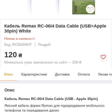
Кабель Remax RC-06i4 Data Cable (USB>Apple
30pin) White
Немає в наявності
Код: RC06i4WHT
Роздріб
120
₴
Мінімальна сума замовлення на сайті — 200 ₴
Опис
Характеристики
Доставка
Оплата
Умови п
Опис
Кабель Remax RC-06i4 Data Cable (USB - Apple 30pin)
Якісний кабель фірми Remax для підзаряджання мобільного
телефона та передавання даних