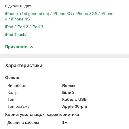
підходить для
iPhone: (1st generation)
/
iPhone 3G
/
iPhone 3GS
/
iPhone
4
/
iPhone 4S
iPad
/
iPad 2
/
iPad 3
iPod Touch
/
Приховати
Характеристики
Основні
Виробник
Remax
Колір
Білий
Тип
Кабель USB
Тип роз'єму
Apple 30-pin
Користувальницькі характеристики
Довжина кабелю
1м