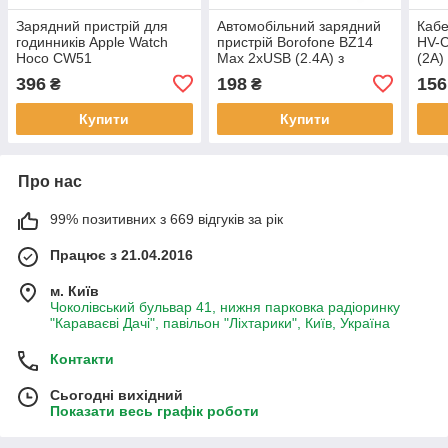
Зарядний пристрій для
Автомобільний зарядний
Кабе
годинників Apple Watch
пристрій Borofone BZ14
HV-C
Hoco CW51
Max 2xUSB (2.4A) з
(2A)
кабелем Apple Lightning
396
198
156
₴
₴
Купити
Купити
Про нас
99% позитивних з 669 відгуків за рік
Працює з 21.04.2016
м. Київ
Чоколівський бульвар 41, нижня парковка радіоринку
"Караваєві Дачі", павільон "Ліхтарики", Київ, Україна
Контакти
Сьогодні вихідний
Показати весь графік роботи