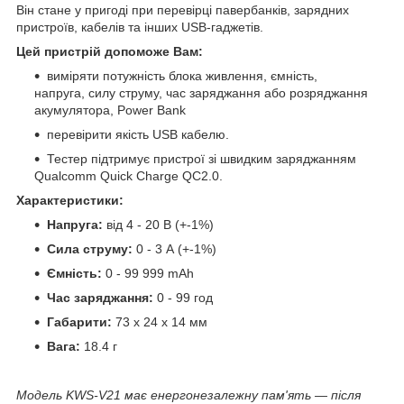
Він стане у пригоді при перевірці павербанків, зарядних
пристроїв, кабелів та інших USB-гаджетів.
Цей пристрій допоможе Вам:
виміряти потужність блока живлення, ємність,
напруга, силу струму, час заряджання або розряджання
акумулятора, Power Bank
перевірити якість USB кабелю.
Тестер підтримує пристрої зі швидким заряджанням
Qualcomm Quick Charge QC2.0.
Характеристики:
Напруга:
від
4 - 20 В (+-1%)
Сила струму:
0 - 3 А (+-1%)
Ємність:
0 - 99 999 mAh
Час заряджання:
0 - 99 год
Габарити:
73 х 24 х 14 мм
Вага:
18.4 г
Модель KWS-V21 має енергонезалежну пам'ять — після