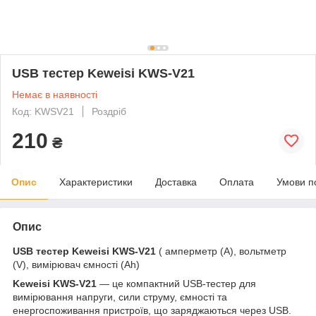
USB тестер Keweisi KWS-V21
Немає в наявності
Код: KWSV21
Роздріб
210
₴
Опис
Характеристики
Доставка
Оплата
Умови п
Опис
USB тестер Keweisi KWS-V21
( амперметр (A), вольтметр
(V), вимірювач ємності (Ah)
Keweisi KWS-V21
— це компактний USB-тестер для
вимірювання напруги, сили струму, ємності та
енергоспоживання пристроїв, що заряджаються через USB.