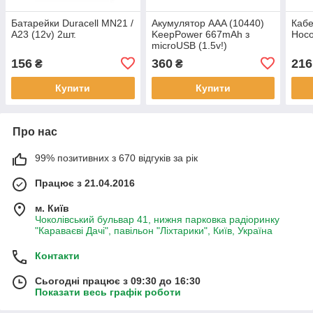
Батарейки Duracell MN21 /
Акумулятор AAA (10440)
Кабе
A23 (12v) 2шт.
KeepPower 667mAh з
Hoco
microUSB (1.5v!)
156
360
216
₴
₴
Купити
Купити
Про нас
99% позитивних з 670 відгуків за рік
Працює з 21.04.2016
м. Київ
Чоколівський бульвар 41, нижня парковка радіоринку
"Караваєві Дачі", павільон "Ліхтарики", Київ, Україна
Контакти
Сьогодні працює з 09:30 до 16:30
Показати весь графік роботи