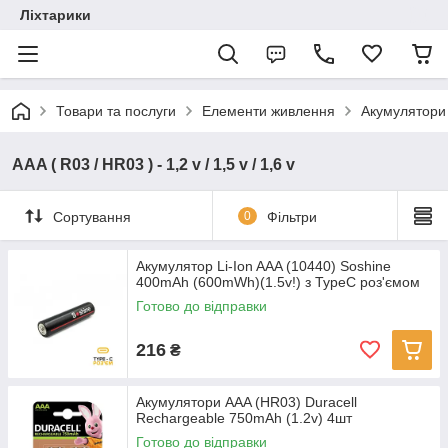
Ліхтарики
Товари та послуги
Елементи живлення
Акумулятори
AAA ( R03 / HR03 ) - 1,2 v / 1,5 v / 1,6 v
Сортування
0
Фільтри
Акумулятор Li-Ion AAA (10440) Soshine
400mAh (600mWh)(1.5v!) з TypeC роз'ємом
Готово до відправки
216
₴
Акумулятори AAA (HR03) Duracell
Rechargeable 750mAh (1.2v) 4шт
Готово до відправки